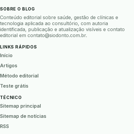
baterias
beacons
bioacustica
bioativos
SOBRE O BLOG
bioceramicos
biocompatibilidade
Conteúdo editorial sobre saúde, gestão de clínicas e
biofeedback
biofilme
biofilme dental
tecnologia aplicada ao consultório, com autoria
identificada, publicação e atualização visíveis e contato
biofilme linhas agua
bioimpedancia
editorial em
contato@siodonto.com.br
.
biomarcadores
biomateriais
biomecanica
LINKS RÁPIDOS
biometria
biometria clinica
biometria facial
Início
biopsia
biopsia oral
biosseguranca
Artigos
biosseguranca clinica
biosseguranca digital
Método editorial
biossensores
bitewing
ble odontologia
Teste grátis
blockchain
bndes
boletins epidemiológicos
TÉCNICO
bpm
brincar
bruxismo
busca semantica
Sitemap principal
cad cam
cadastro paciente
cadcam
Sitemap de notícias
cadeia de custodia
cadeia do frio
cadeia fria
RSS
cadeira conectada
cadeira odontologica