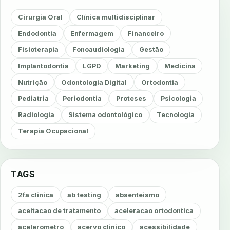
Cirurgia Oral
Clínica multidisciplinar
Endodontia
Enfermagem
Financeiro
Fisioterapia
Fonoaudiologia
Gestão
Implantodontia
LGPD
Marketing
Medicina
Nutrição
Odontologia Digital
Ortodontia
Pediatria
Periodontia
Proteses
Psicologia
Radiologia
Sistema odontológico
Tecnologia
Terapia Ocupacional
TAGS
2fa clinica
ab testing
absenteismo
aceitacao de tratamento
aceleracao ortodontica
acelerometro
acervo clinico
acessibilidade