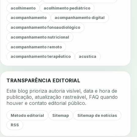
acolhimento
acolhimento pediátrico
acompanhamento
acompanhamento digital
acompanhamento fonoaudiológico
acompanhamento nutricional
acompanhamento remoto
acompanhamento terapêutico
acustica
acustica clinica
adesao
adesao ao tratamento
adesao do paciente
adesao odontologica
TRANSPARÊNCIA EDITORIAL
adesao tratamento
adesivos inteligentes
Este blog prioriza autoria visível, data e hora de
aerossois
agenda
agenda clinica
publicação, atualização rastreável, FAQ quando
houver e contato editorial público.
agenda inteligente
agenda odontologica
agendamento
agendamento digital
Método editorial
Sitemap
Sitemap de notícias
agendamento inteligente
agendamento online
RSS
agua da cadeira
ajuste estetico
ajuste oclusal