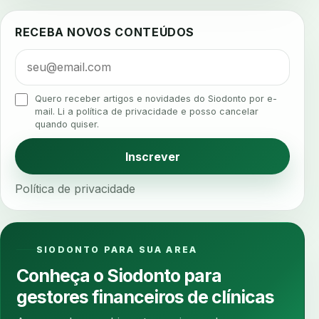
ajuste protetico
alergias
alertas clinicos
RECEBA NOVOS CONTEÚDOS
algometria
alinhadores
alta digital
alta rotacao
ambiente clinico
ampliacao
analgesia
analgesia digital
analise 3d
Quero receber artigos e novidades do Siodonto por e-
analise elementos finitos
analise facial
mail. Li a política de privacidade e posso cancelar
quando quiser.
analise funcional
analise mastigacao
anamnese
anamnese digital
Inscrever
anamnese estruturada
anamnese nutricional
Política de privacidade
ancoragem
anestesia
anestesia computadorizada
anestesia local
anotacoes
ansiedade
ansiedade infantil
SIODONTO PARA SUA AREA
ansiedade na cadeira
ansiedade no consultorio
Conheça o Siodonto para
ansiedade odontologica
antes e depois
gestores financeiros de clínicas
antibiotico
antibioticos
anticoagulados