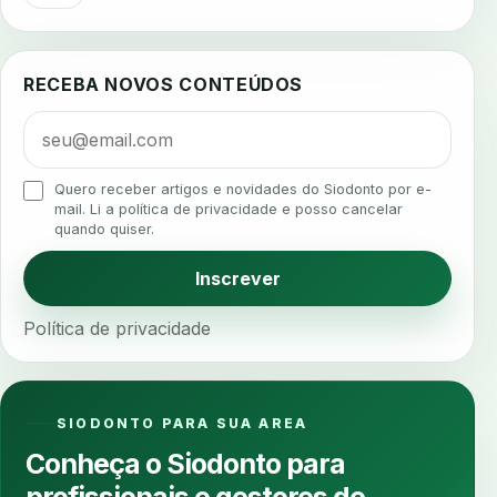
agua da cadeira
ajuste estetico
ajuste oclusal
ajuste protetico
alergias
alertas clinicos
RECEBA NOVOS CONTEÚDOS
algometria
alinhadores
alta digital
alta rotacao
ambiente clinico
ampliacao
analgesia
analgesia digital
analise 3d
Quero receber artigos e novidades do Siodonto por e-
analise elementos finitos
analise facial
mail. Li a política de privacidade e posso cancelar
quando quiser.
analise funcional
analise mastigacao
anamnese
anamnese digital
Inscrever
anamnese estruturada
anamnese nutricional
Política de privacidade
ancoragem
anestesia
anestesia computadorizada
anestesia local
anotacoes
ansiedade
ansiedade infantil
SIODONTO PARA SUA AREA
ansiedade na cadeira
ansiedade no consultorio
Conheça o Siodonto para
ansiedade odontologica
antes e depois