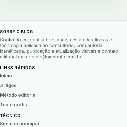
backup 321
backup clinica
backup prontuario
baterias
beacons
bioacustica
bioativos
bioceramicos
biocompatibilidade
biofeedback
biofilme
biofilme dental
SOBRE O BLOG
biofilme linhas agua
bioimpedancia
Conteúdo editorial sobre saúde, gestão de clínicas e
tecnologia aplicada ao consultório, com autoria
biomarcadores
biomateriais
biomecanica
identificada, publicação e atualização visíveis e contato
editorial em
contato@siodonto.com.br
.
biometria
biometria clinica
biometria facial
biopsia
biopsia oral
biosseguranca
LINKS RÁPIDOS
biosseguranca clinica
biosseguranca digital
Início
biossensores
bitewing
ble odontologia
Artigos
blockchain
bndes
boletins epidemiológicos
Método editorial
bpm
brincar
bruxismo
busca semantica
Teste grátis
cad cam
cadastro paciente
cadcam
TÉCNICO
cadeia de custodia
cadeia do frio
cadeia fria
Sitemap principal