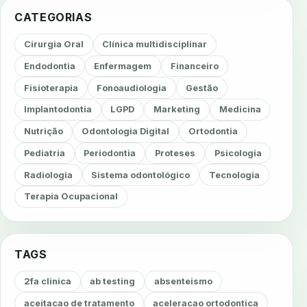
CATEGORIAS
Cirurgia Oral
Clínica multidisciplinar
Endodontia
Enfermagem
Financeiro
Fisioterapia
Fonoaudiologia
Gestão
Implantodontia
LGPD
Marketing
Medicina
Nutrição
Odontologia Digital
Ortodontia
Pediatria
Periodontia
Proteses
Psicologia
Radiologia
Sistema odontológico
Tecnologia
Terapia Ocupacional
TAGS
2fa clinica
ab testing
absenteismo
aceitacao de tratamento
aceleracao ortodontica