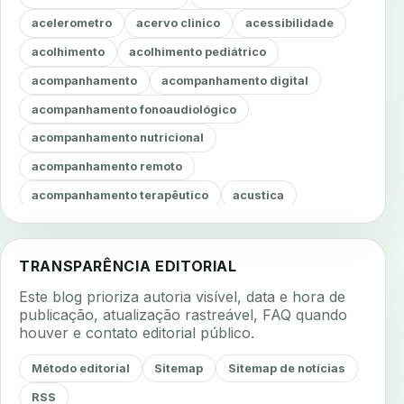
acelerometro
acervo clinico
acessibilidade
acolhimento
acolhimento pediátrico
acompanhamento
acompanhamento digital
acompanhamento fonoaudiológico
acompanhamento nutricional
acompanhamento remoto
acompanhamento terapêutico
acustica
acustica clinica
adesao
adesao ao tratamento
adesao do paciente
adesao odontologica
TRANSPARÊNCIA EDITORIAL
adesao tratamento
adesivos inteligentes
Este blog prioriza autoria visível, data e hora de
aerossois
agenda
agenda clinica
publicação, atualização rastreável, FAQ quando
houver e contato editorial público.
agenda inteligente
agenda odontologica
agendamento
agendamento digital
Método editorial
Sitemap
Sitemap de notícias
agendamento inteligente
agendamento online
RSS