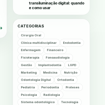
transiluminação digital: quando
e como usar
CATEGORIAS
→
Cirurgia Oral
Clínica multidisciplinar
Endodontia
Enfermagem
Financeiro
Fisioterapia
Fonoaudiologia
Gestão
Implantodontia
LGPD
Marketing
Medicina
Nutrição
Odontologia Digital
Ortodontia
Pediatria
Periodontia
Proteses
Psicologia
Radiologia
Sistema odontológico
Tecnologia