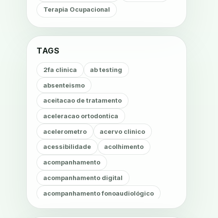
Terapia Ocupacional
TAGS
2fa clinica
ab testing
absenteismo
aceitacao de tratamento
aceleracao ortodontica
acelerometro
acervo clinico
acessibilidade
acolhimento
acompanhamento
acompanhamento digital
acompanhamento fonoaudiológico
acompanhamento nutricional