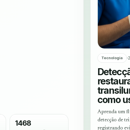
Tecnologia
Detecçã
restaur
transil
como u
Aprenda um flu
detecção de tri
1468
registrando ev