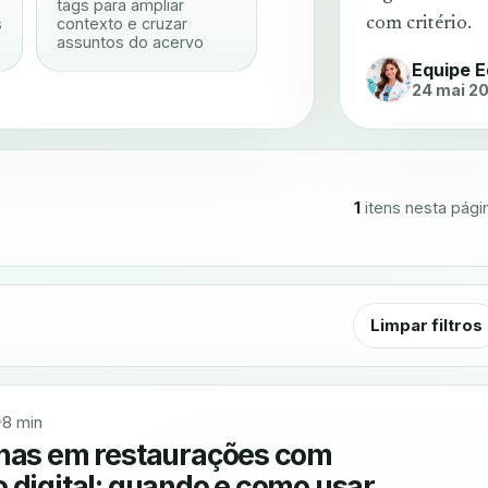
tags para ampliar
s
contexto e cruzar
com critério.
assuntos do acervo
Equipe E
24 mai 2
1
itens nesta pági
Limpar filtros
8 min
lhas em restaurações com
 digital: quando e como usar