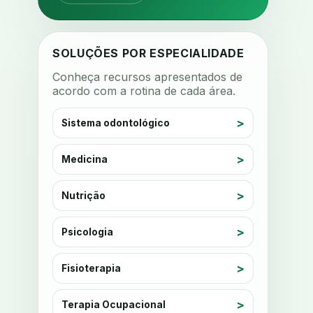
anamnese nutricional
ancoragem
anestesia
anestesia computadorizada
SOLUÇÕES POR ESPECIALIDADE
anestesia local
anotacoes
Conheça recursos apresentados de
acordo com a rotina de cada área.
ansiedade
ansiedade infantil
ansiedade na cadeira
Sistema odontológico
ansiedade no consultorio
ansiedade odontologica
Medicina
antes e depois
antibiotico
Nutrição
antibioticos
anticoagulados
anticoagulantes
aparelho intraoral
Psicologia
apdt
apertamento diurno
Fisioterapia
apinhamento dentario
apneia
apneia do sono
apneia sono
Terapia Ocupacional