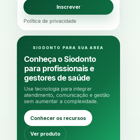
agendamento online
Inscrever
agua da cadeira
ajuste estetico
Política de privacidade
ajuste oclusal
ajuste protetico
alergias
alertas clinicos
algometria
alinhadores
SIODONTO PARA SUA AREA
alta digital
alta rotacao
Conheça o Siodonto
ambiente clinico
ampliacao
para profissionais e
analgesia
analgesia digital
gestores de saúde
analise 3d
Use tecnologia para integrar
analise elementos finitos
atendimento, comunicação e gestão
sem aumentar a complexidade.
analise facial
analise funcional
analise mastigacao
anamnese
Conhecer os recursos
anamnese digital
anamnese estruturada
Ver produto