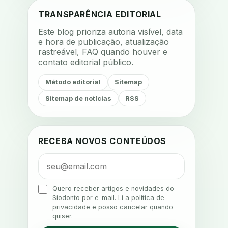
acompanhamento remoto
TRANSPARÊNCIA EDITORIAL
acompanhamento terapêutico
Este blog prioriza autoria visível, data
acustica
acustica clinica
e hora de publicação, atualização
rastreável, FAQ quando houver e
adesao
adesao ao tratamento
contato editorial público.
adesao do paciente
Método editorial
Sitemap
adesao odontologica
Sitemap de notícias
RSS
adesao tratamento
adesivos inteligentes
aerossois
agenda
agenda clinica
RECEBA NOVOS CONTEÚDOS
agenda inteligente
agenda odontologica
agendamento
Quero receber artigos e novidades do
Siodonto por e-mail. Li a política de
agendamento digital
privacidade e posso cancelar quando
quiser.
agendamento inteligente