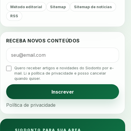
agendamento
agendamento digital
Método editorial
Sitemap
Sitemap de notícias
agendamento inteligente
agendamento online
RSS
agua da cadeira
ajuste estetico
ajuste oclusal
ajuste protetico
alergias
alertas clinicos
RECEBA NOVOS CONTEÚDOS
algometria
alinhadores
alta digital
alta rotacao
ambiente clinico
ampliacao
analgesia
analgesia digital
analise 3d
Quero receber artigos e novidades do Siodonto por e-
analise elementos finitos
analise facial
mail. Li a política de privacidade e posso cancelar
quando quiser.
analise funcional
analise mastigacao
anamnese
anamnese digital
Inscrever
anamnese estruturada
anamnese nutricional
Política de privacidade
ancoragem
anestesia
anestesia computadorizada
anestesia local
anotacoes
ansiedade
ansiedade infantil
SIODONTO PARA SUA AREA