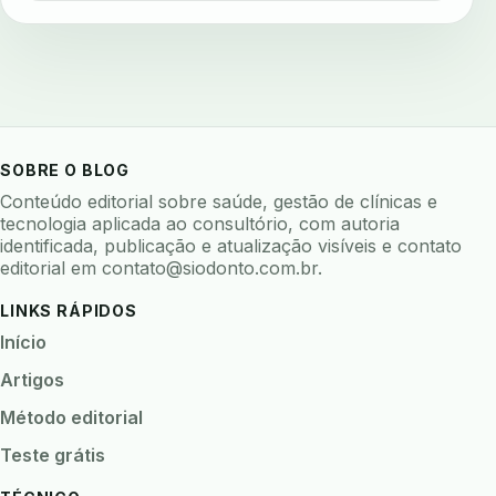
avaliar sistema odontologico
avaliar software odontologico
backup
backup 321
backup clinica
backup prontuario
baterias
beacons
bioacustica
bioativos
bioceramicos
biocompatibilidade
SOBRE O BLOG
biofeedback
biofilme
biofilme dental
Conteúdo editorial sobre saúde, gestão de clínicas e
biofilme linhas agua
bioimpedancia
tecnologia aplicada ao consultório, com autoria
identificada, publicação e atualização visíveis e contato
biomarcadores
biomateriais
biomecanica
editorial em
contato@siodonto.com.br
.
biometria
biometria clinica
biometria facial
LINKS RÁPIDOS
biopsia
biopsia oral
biosseguranca
Início
biosseguranca clinica
biosseguranca digital
Artigos
biossensores
bitewing
ble odontologia
Método editorial
blockchain
bndes
boletins epidemiológicos
Teste grátis
bpm
bruxismo
busca semantica
cad cam