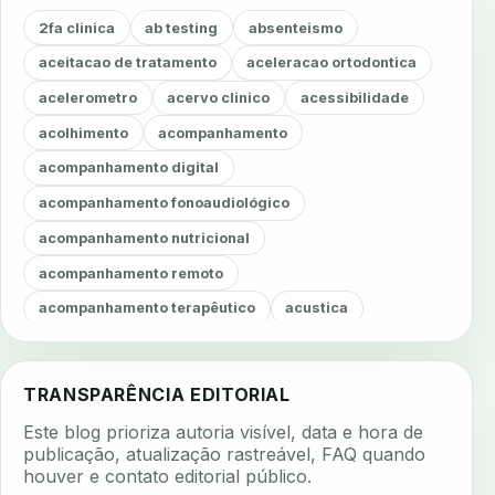
2fa clinica
ab testing
absenteismo
aceitacao de tratamento
aceleracao ortodontica
acelerometro
acervo clinico
acessibilidade
acolhimento
acompanhamento
acompanhamento digital
acompanhamento fonoaudiológico
acompanhamento nutricional
acompanhamento remoto
acompanhamento terapêutico
acustica
acustica clinica
adesao
adesao ao tratamento
adesao do paciente
adesao odontologica
TRANSPARÊNCIA EDITORIAL
adesao tratamento
adesivos inteligentes
Este blog prioriza autoria visível, data e hora de
aerossois
agenda
agenda clinica
publicação, atualização rastreável, FAQ quando
houver e contato editorial público.
agenda inteligente
agenda odontologica