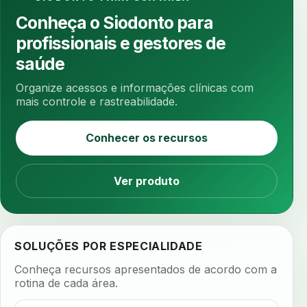
ansiedade na cadeira
ansiedade no consultorio
Conheça o Siodonto para
ansiedade odontologica
antes e depois
profissionais e gestores de
antibiotico
antibioticos
anticoagulados
saúde
anticoagulantes
aparelho intraoral
apdt
Organize acessos e informações clínicas com
apertamento diurno
apinhamento dentario
mais controle e rastreabilidade.
apneia
apneia do sono
apneia sono
Conhecer os recursos
apps clinicos
aprendizado federado
apresentacao de plano
Ver produto
aquecimento de compostos
arcos personalizados
armazenamento dados
armazenamento materiais
arquivamento exames
SOLUÇÕES POR ESPECIALIDADE
arquivo clinico
arquivos 3d
Conheça recursos apresentados de acordo com a
arquivos radiológicos
assepsia
rotina de cada área.
assimetria facial
assinatura biometrica