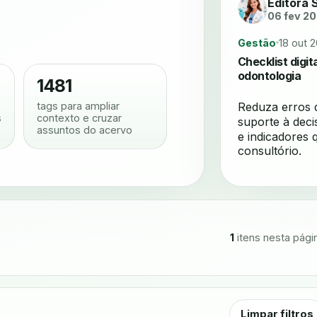
Editora 
06 fev 2
Gestão
18 out 
Checklist digit
odontologia
1481
tags para ampliar
Reduza erros 
s
contexto e cruzar
suporte à decis
assuntos do acervo
e indicadores 
consultório.
1
itens nesta pági
Limpar filtros