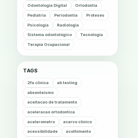
Odontologia Digital
Ortodontia
Pediatria
Periodontia
Proteses
Psicologia
Radiologia
Sistema odontológico
Tecnologia
Terapia Ocupacional
TAGS
2fa clinica
ab testing
absenteismo
aceitacao de tratamento
aceleracao ortodontica
acelerometro
acervo clinico
acessibilidade
acolhimento