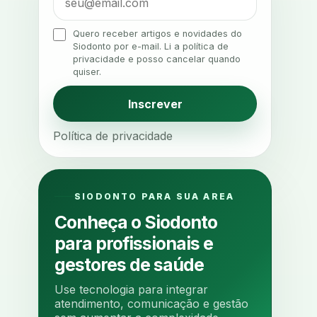
agenda odontologica
agendamento
Quero receber artigos e novidades do
Siodonto por e-mail. Li a política de
agendamento digital
privacidade e posso cancelar quando
quiser.
agendamento inteligente
agendamento online
Inscrever
agua da cadeira
ajuste estetico
Política de privacidade
ajuste oclusal
ajuste protetico
alergias
alertas clinicos
algometria
alinhadores
SIODONTO PARA SUA AREA
alta digital
alta rotacao
Conheça o Siodonto
ambiente clinico
ampliacao
para profissionais e
analgesia
analgesia digital
gestores de saúde
analise 3d
Use tecnologia para integrar
analise elementos finitos
atendimento, comunicação e gestão