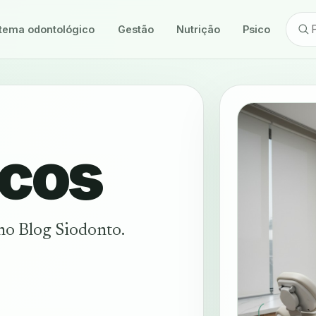
tema odontológico
Gestão
Nutrição
Psicologia
icos
 no Blog Siodonto.