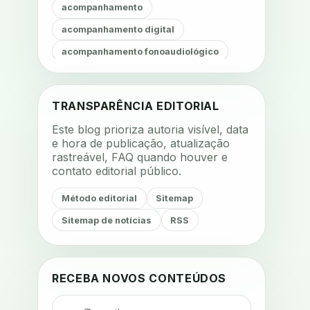
acompanhamento
acompanhamento digital
acompanhamento fonoaudiológico
acompanhamento nutricional
acompanhamento remoto
TRANSPARÊNCIA EDITORIAL
acompanhamento terapêutico
Este blog prioriza autoria visível, data
acustica
acustica clinica
e hora de publicação, atualização
rastreável, FAQ quando houver e
adesao
adesao ao tratamento
contato editorial público.
adesao do paciente
Método editorial
Sitemap
adesao odontologica
Sitemap de notícias
RSS
adesao tratamento
adesivos inteligentes
aerossois
agenda
agenda clinica
RECEBA NOVOS CONTEÚDOS
agenda inteligente