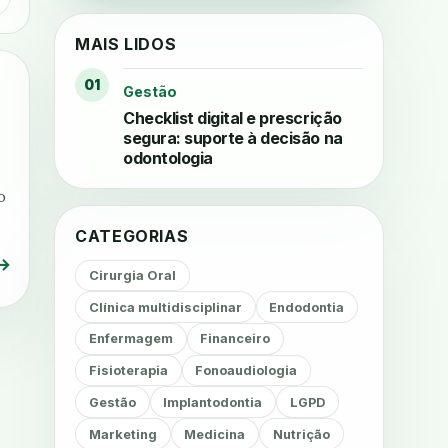
MAIS LIDOS
01
Gestão
Checklist digital e prescrição
segura: suporte à decisão na
odontologia
o
CATEGORIAS
→
Cirurgia Oral
Clínica multidisciplinar
Endodontia
Enfermagem
Financeiro
Fisioterapia
Fonoaudiologia
Gestão
Implantodontia
LGPD
Marketing
Medicina
Nutrição