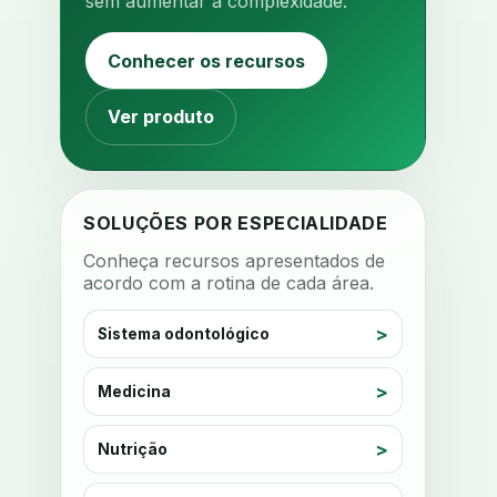
sem aumentar a complexidade.
analise facial
analise funcional
analise mastigacao
anamnese
Conhecer os recursos
anamnese digital
anamnese estruturada
Ver produto
anamnese nutricional
ancoragem
anestesia
anestesia computadorizada
SOLUÇÕES POR ESPECIALIDADE
anestesia local
anotacoes
Conheça recursos apresentados de
acordo com a rotina de cada área.
ansiedade
ansiedade infantil
ansiedade na cadeira
Sistema odontológico
ansiedade no consultorio
ansiedade odontologica
Medicina
antes e depois
antibiotico
Nutrição
antibioticos
anticoagulados
anticoagulantes
aparelho intraoral