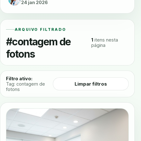
24 jan 2026
ARQUIVO FILTRADO
#contagem de
1
itens nesta
página
fotons
Filtro ativo:
Limpar filtros
Tag: contagem de
fotons