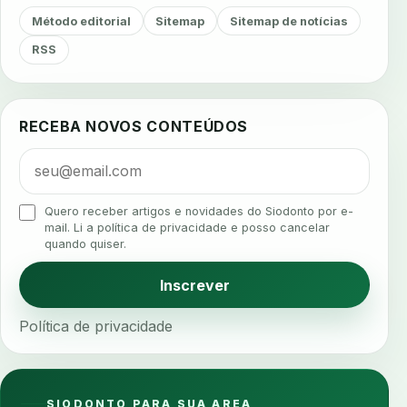
agendamento
agendamento digital
Método editorial
Sitemap
Sitemap de notícias
agendamento inteligente
agendamento online
RSS
agua da cadeira
ajuste estetico
ajuste oclusal
ajuste protetico
alergias
alertas clinicos
RECEBA NOVOS CONTEÚDOS
algometria
alinhadores
alta digital
alta rotacao
ambiente clinico
ampliacao
analgesia
analgesia digital
analise 3d
Quero receber artigos e novidades do Siodonto por e-
analise elementos finitos
analise facial
mail. Li a política de privacidade e posso cancelar
quando quiser.
analise funcional
analise mastigacao
anamnese
anamnese digital
Inscrever
anamnese estruturada
anamnese nutricional
Política de privacidade
ancoragem
anestesia
anestesia computadorizada
anestesia local
anotacoes
ansiedade
ansiedade infantil
SIODONTO PARA SUA AREA