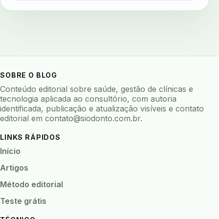
avaliar sistema odontologico
avaliar software odontologico
backup
backup 321
backup clinica
backup prontuario
baterias
beacons
bioacustica
bioativos
bioceramicos
biocompatibilidade
SOBRE O BLOG
biofeedback
biofilme
biofilme dental
Conteúdo editorial sobre saúde, gestão de clínicas e
biofilme linhas agua
bioimpedancia
tecnologia aplicada ao consultório, com autoria
identificada, publicação e atualização visíveis e contato
biomarcadores
biomateriais
biomecanica
editorial em
contato@siodonto.com.br
.
biometria
biometria clinica
biometria facial
LINKS RÁPIDOS
biopsia
biopsia oral
biosseguranca
Início
biosseguranca clinica
biosseguranca digital
Artigos
biossensores
bitewing
ble odontologia
Método editorial
blockchain
bndes
boletins epidemiológicos
Teste grátis
bpm
brincar
bruxismo
busca semantica