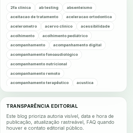
2fa clinica
ab testing
absenteismo
aceitacao de tratamento
aceleracao ortodontica
acelerometro
acervo clinico
acessibilidade
acolhimento
acolhimento pediátrico
acompanhamento
acompanhamento digital
acompanhamento fonoaudiológico
acompanhamento nutricional
acompanhamento remoto
acompanhamento terapêutico
acustica
acustica clinica
adesao
adesao ao tratamento
adesao do paciente
adesao odontologica
TRANSPARÊNCIA EDITORIAL
adesao tratamento
adesivos inteligentes
Este blog prioriza autoria visível, data e hora de
aerossois
agenda
agenda clinica
publicação, atualização rastreável, FAQ quando
houver e contato editorial público.
agenda inteligente
agenda odontologica