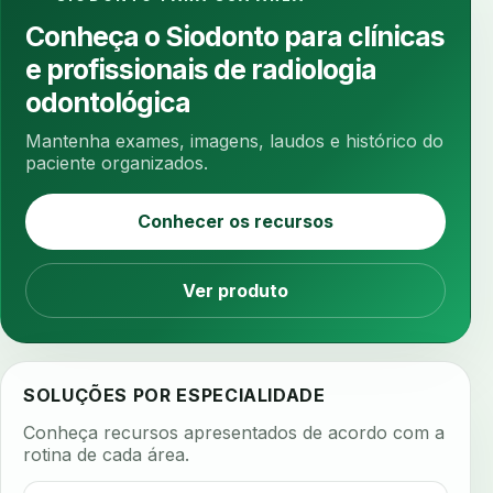
ansiedade na cadeira
ansiedade no consultorio
Conheça o Siodonto para clínicas
ansiedade odontologica
antes e depois
e profissionais de radiologia
antibiotico
antibioticos
anticoagulados
odontológica
anticoagulantes
aparelho intraoral
apdt
Mantenha exames, imagens, laudos e histórico do
apertamento diurno
apinhamento dentario
paciente organizados.
apneia
apneia do sono
apneia sono
Conhecer os recursos
apps clinicos
aprendizado federado
apresentacao de plano
Ver produto
aquecimento de compostos
arcos personalizados
armazenamento dados
armazenamento materiais
arquivamento exames
SOLUÇÕES POR ESPECIALIDADE
arquivo clinico
arquivos 3d
Conheça recursos apresentados de acordo com a
arquivos radiológicos
assepsia
rotina de cada área.
assimetria facial
assinatura biometrica