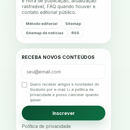
e hora de publicação, atualização
rastreável, FAQ quando houver e
acustica
acustica clinica
contato editorial público.
adesao
adesao ao tratamento
Método editorial
Sitemap
adesao do paciente
Sitemap de notícias
RSS
adesao odontologica
adesao tratamento
adesivos inteligentes
aerossois
RECEBA NOVOS CONTEÚDOS
agenda
agenda clinica
agenda inteligente
agenda odontologica
Quero receber artigos e novidades do
Siodonto por e-mail. Li a política de
agendamento
privacidade e posso cancelar quando
quiser.
agendamento digital
agendamento inteligente
Inscrever
agendamento online
Política de privacidade
agua da cadeira
ajuste estetico