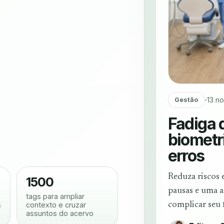
13 n
Gestão
Fadiga 
biometr
erros
Reduza riscos 
1500
pausas e uma a
tags para ampliar
s
contexto e cruzar
complicar seu f
assuntos do acervo