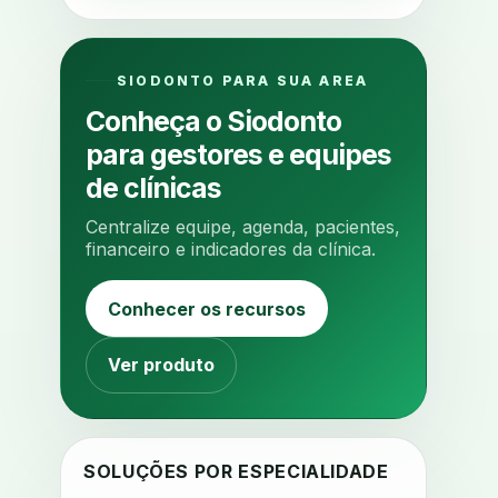
ajuste oclusal
ajuste protetico
alergias
alertas clinicos
SIODONTO PARA SUA AREA
algometria
alinhadores
Conheça o Siodonto
alta digital
alta rotacao
para gestores e equipes
ambiente clinico
ampliacao
de clínicas
analgesia
analgesia digital
Centralize equipe, agenda, pacientes,
analise 3d
financeiro e indicadores da clínica.
analise elementos finitos
Conhecer os recursos
analise facial
analise funcional
analise mastigacao
anamnese
Ver produto
anamnese digital
anamnese estruturada
anamnese nutricional
ancoragem
SOLUÇÕES POR ESPECIALIDADE
anestesia