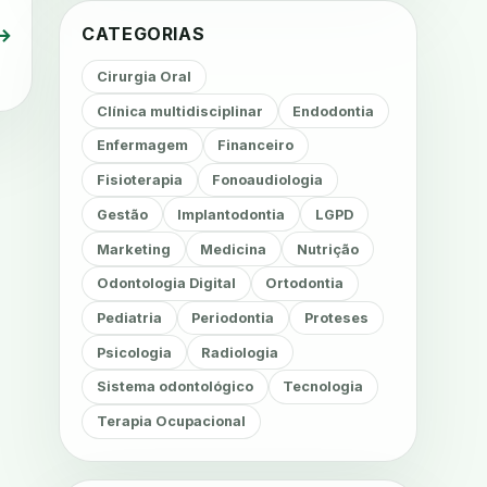
CATEGORIAS
→
Cirurgia Oral
Clínica multidisciplinar
Endodontia
Enfermagem
Financeiro
Fisioterapia
Fonoaudiologia
Gestão
Implantodontia
LGPD
Marketing
Medicina
Nutrição
Odontologia Digital
Ortodontia
Pediatria
Periodontia
Proteses
Psicologia
Radiologia
Sistema odontológico
Tecnologia
Terapia Ocupacional