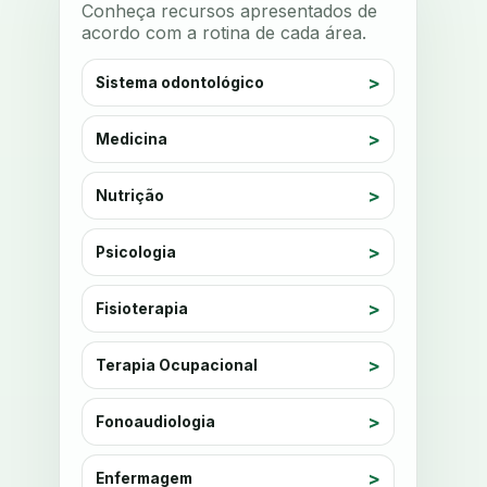
Conheça recursos apresentados de
anestesia computadorizada
acordo com a rotina de cada área.
anestesia local
anotacoes
Sistema odontológico
ansiedade
ansiedade infantil
ansiedade na cadeira
Medicina
ansiedade no consultorio
ansiedade odontologica
Nutrição
antes e depois
antibiotico
Psicologia
antibioticos
anticoagulados
anticoagulantes
aparelho intraoral
Fisioterapia
apdt
apertamento diurno
Terapia Ocupacional
apinhamento dentario
apneia
apneia do sono
apneia sono
Fonoaudiologia
apps clinicos
aprendizado federado
Enfermagem