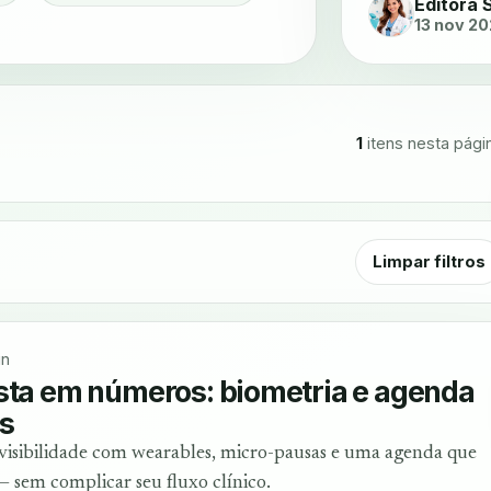
Editora 
13 nov 2
1
itens nesta pági
Limpar filtros
in
sta em números: biometria e agenda
s
visibilidade com wearables, micro-pausas e uma agenda que
 — sem complicar seu fluxo clínico.