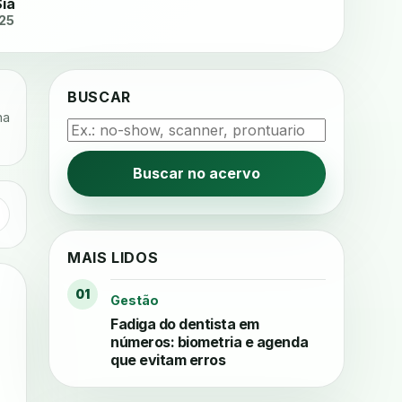
Sia
025
BUSCAR
na
Buscar no acervo
MAIS LIDOS
01
Gestão
Fadiga do dentista em
números: biometria e agenda
que evitam erros