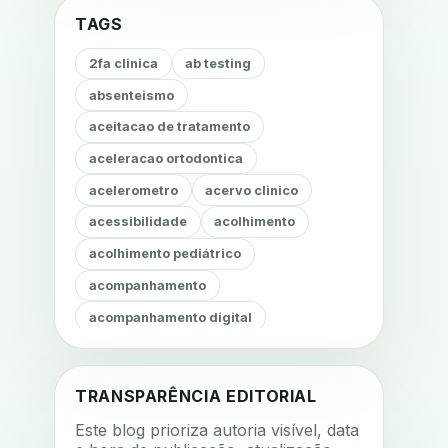
TAGS
2fa clinica
ab testing
absenteismo
aceitacao de tratamento
aceleracao ortodontica
acelerometro
acervo clinico
acessibilidade
acolhimento
acolhimento pediátrico
acompanhamento
acompanhamento digital
acompanhamento fonoaudiológico
acompanhamento nutricional
TRANSPARÊNCIA EDITORIAL
acompanhamento remoto
Este blog prioriza autoria visível, data
acompanhamento terapêutico