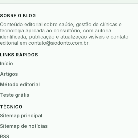
bioceramicos
biocompatibilidade
biofeedback
biofilme
biofilme dental
SOBRE O BLOG
biofilme linhas agua
bioimpedancia
Conteúdo editorial sobre saúde, gestão de clínicas e
tecnologia aplicada ao consultório, com autoria
biomarcadores
biomateriais
biomecanica
identificada, publicação e atualização visíveis e contato
editorial em
contato@siodonto.com.br
.
biometria
biometria clinica
biometria facial
biopsia
biopsia oral
biosseguranca
LINKS RÁPIDOS
biosseguranca clinica
biosseguranca digital
Início
biossensores
bitewing
ble odontologia
Artigos
blockchain
bndes
boletins epidemiológicos
Método editorial
bpm
brincar
bruxismo
busca semantica
Teste grátis
cad cam
cadastro paciente
cadcam
TÉCNICO
cadeia de custodia
cadeia do frio
cadeia fria
Sitemap principal
cadeira conectada
cadeira odontologica
Sitemap de notícias
Caderneta da Criança
calibracao
RSS