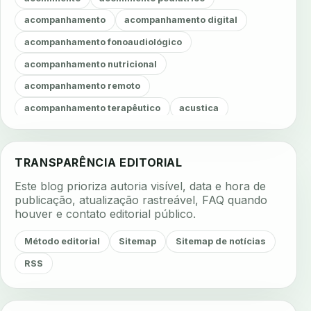
acompanhamento
acompanhamento digital
acompanhamento fonoaudiológico
acompanhamento nutricional
acompanhamento remoto
acompanhamento terapêutico
acustica
acustica clinica
adesao
adesao ao tratamento
adesao do paciente
adesao odontologica
TRANSPARÊNCIA EDITORIAL
adesao tratamento
adesivos inteligentes
Este blog prioriza autoria visível, data e hora de
aerossois
agenda
agenda clinica
publicação, atualização rastreável, FAQ quando
houver e contato editorial público.
agenda inteligente
agenda odontologica
agendamento
agendamento digital
Método editorial
Sitemap
Sitemap de notícias
agendamento inteligente
agendamento online
RSS
agua da cadeira
ajuste estetico
ajuste oclusal
ajuste protetico
alergias
alertas clinicos