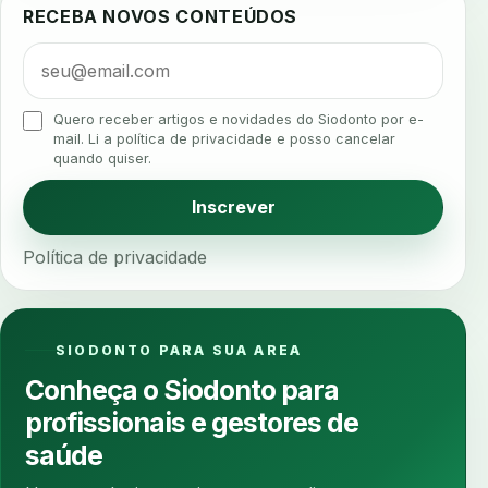
RECEBA NOVOS CONTEÚDOS
algometria
alinhadores
alta digital
alta rotacao
ambiente clinico
ampliacao
analgesia
analgesia digital
analise 3d
Quero receber artigos e novidades do Siodonto por e-
analise elementos finitos
analise facial
mail. Li a política de privacidade e posso cancelar
quando quiser.
analise funcional
analise mastigacao
anamnese
anamnese digital
Inscrever
anamnese estruturada
anamnese nutricional
Política de privacidade
ancoragem
anestesia
anestesia computadorizada
anestesia local
anotacoes
ansiedade
ansiedade infantil
SIODONTO PARA SUA AREA
ansiedade na cadeira
ansiedade no consultorio
Conheça o Siodonto para
ansiedade odontologica
antes e depois
profissionais e gestores de
antibiotico
antibioticos
anticoagulados
saúde
anticoagulantes
aparelho intraoral
apdt