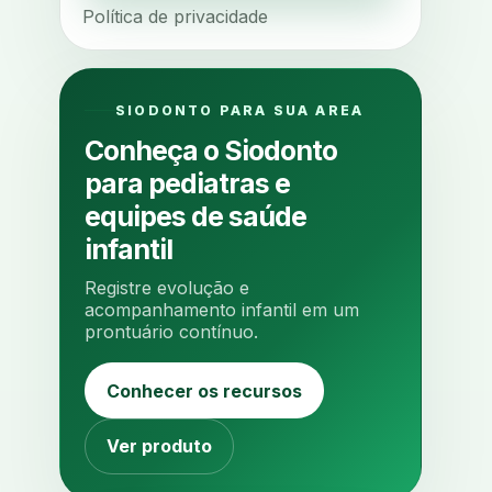
Política de privacidade
ajuste oclusal
ajuste protetico
alergias
alertas clinicos
algometria
alinhadores
SIODONTO PARA SUA AREA
alta digital
alta rotacao
Conheça o Siodonto
ambiente clinico
ampliacao
para pediatras e
analgesia
analgesia digital
equipes de saúde
analise 3d
infantil
analise elementos finitos
Registre evolução e
analise facial
analise funcional
acompanhamento infantil em um
prontuário contínuo.
analise mastigacao
anamnese
anamnese digital
Conhecer os recursos
anamnese estruturada
anamnese nutricional
ancoragem
Ver produto
anestesia