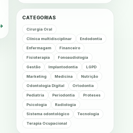
CATEGORIAS
→
Cirurgia Oral
Clínica multidisciplinar
Endodontia
Enfermagem
Financeiro
Fisioterapia
Fonoaudiologia
Gestão
Implantodontia
LGPD
Marketing
Medicina
Nutrição
Odontologia Digital
Ortodontia
Pediatria
Periodontia
Proteses
Psicologia
Radiologia
Sistema odontológico
Tecnologia
Terapia Ocupacional