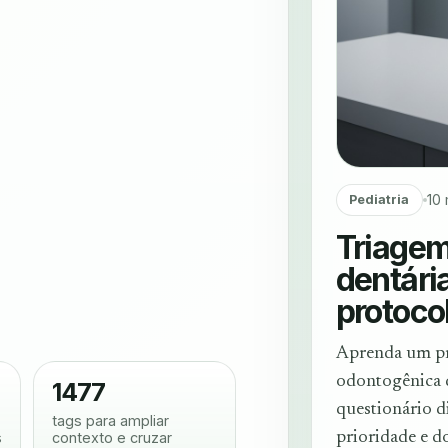
10
Pediatria
Triagem
dentári
protoco
Aprenda um pro
odontogênica 
1477
questionário d
tags para ampliar
s
contexto e cruzar
prioridade e 