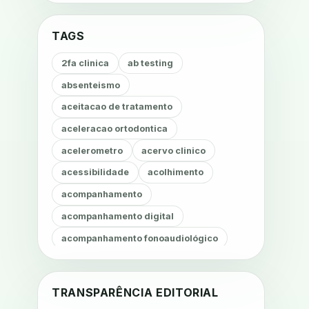
TAGS
2fa clinica
ab testing
absenteismo
aceitacao de tratamento
aceleracao ortodontica
acelerometro
acervo clinico
acessibilidade
acolhimento
acompanhamento
acompanhamento digital
acompanhamento fonoaudiológico
acompanhamento nutricional
acompanhamento remoto
TRANSPARÊNCIA EDITORIAL
acompanhamento terapêutico