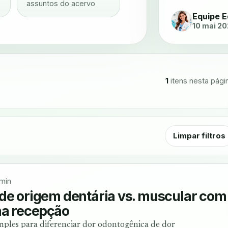
assuntos do acervo
Equipe E
10 mai 2
1
itens nesta pági
Limpar filtros
min
de origem dentária vs. muscular com
na recepção
ples para diferenciar dor odontogênica de dor