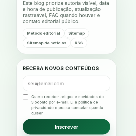
Este blog prioriza autoria visível, data
acustica
acustica clinica
e hora de publicação, atualização
rastreável, FAQ quando houver e
adesao
adesao ao tratamento
contato editorial público.
adesao do paciente
Método editorial
Sitemap
adesao odontologica
Sitemap de notícias
RSS
adesao tratamento
adesivos inteligentes
aerossois
agenda
agenda clinica
RECEBA NOVOS CONTEÚDOS
agenda inteligente
agenda odontologica
agendamento
Quero receber artigos e novidades do
Siodonto por e-mail. Li a política de
agendamento digital
privacidade e posso cancelar quando
quiser.
agendamento inteligente
agendamento online
Inscrever
agua da cadeira
ajuste estetico