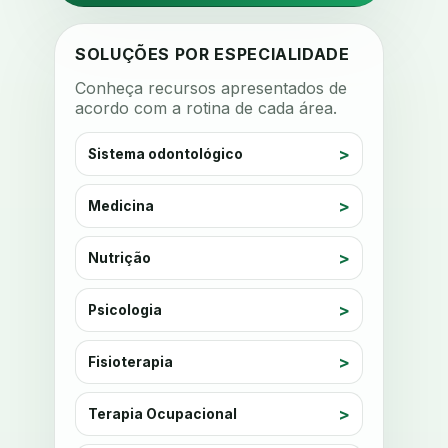
anestesia computadorizada
anestesia local
anotacoes
SOLUÇÕES POR ESPECIALIDADE
ansiedade
ansiedade infantil
Conheça recursos apresentados de
acordo com a rotina de cada área.
ansiedade na cadeira
ansiedade no consultorio
Sistema odontológico
ansiedade odontologica
Medicina
antes e depois
antibiotico
antibioticos
anticoagulados
Nutrição
anticoagulantes
aparelho intraoral
apdt
apertamento diurno
Psicologia
apinhamento dentario
apneia
Fisioterapia
apneia do sono
apneia sono
apps clinicos
Terapia Ocupacional
aprendizado federado