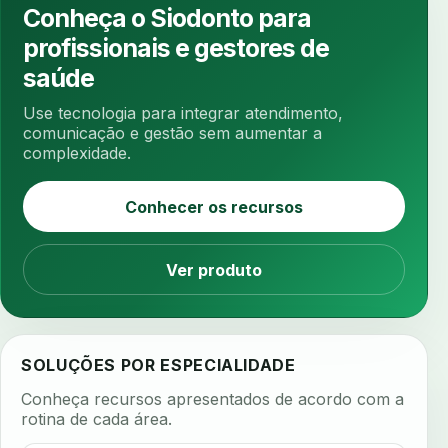
ansiedade na cadeira
ansiedade no consultorio
Conheça o Siodonto para
ansiedade odontologica
antes e depois
profissionais e gestores de
antibiotico
antibioticos
anticoagulados
saúde
anticoagulantes
aparelho intraoral
apdt
Use tecnologia para integrar atendimento,
apertamento diurno
apinhamento dentario
comunicação e gestão sem aumentar a
complexidade.
apneia
apneia do sono
apneia sono
apps clinicos
aprendizado federado
Conhecer os recursos
apresentacao de plano
aquecimento de compostos
Ver produto
arcos personalizados
armazenamento dados
armazenamento materiais
arquivamento exames
arquivo clinico
arquivos 3d
SOLUÇÕES POR ESPECIALIDADE
arquivos radiológicos
assepsia
Conheça recursos apresentados de acordo com a
assimetria facial
assinatura biometrica
rotina de cada área.
assinatura clinica
assinatura digital