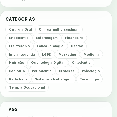
CATEGORIAS
Cirurgia Oral
Clínica multidisciplinar
Endodontia
Enfermagem
Financeiro
Fisioterapia
Fonoaudiologia
Gestão
Implantodontia
LGPD
Marketing
Medicina
Nutrição
Odontologia Digital
Ortodontia
Pediatria
Periodontia
Proteses
Psicologia
Radiologia
Sistema odontológico
Tecnologia
Terapia Ocupacional
TAGS