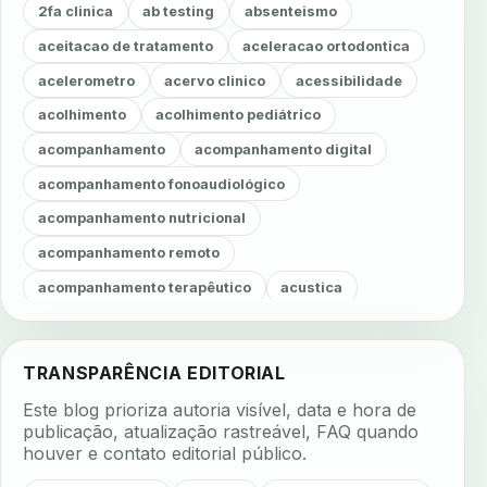
2fa clinica
ab testing
absenteismo
aceitacao de tratamento
aceleracao ortodontica
acelerometro
acervo clinico
acessibilidade
acolhimento
acolhimento pediátrico
acompanhamento
acompanhamento digital
acompanhamento fonoaudiológico
acompanhamento nutricional
acompanhamento remoto
acompanhamento terapêutico
acustica
acustica clinica
adesao
adesao ao tratamento
adesao do paciente
adesao odontologica
TRANSPARÊNCIA EDITORIAL
adesao tratamento
adesivos inteligentes
Este blog prioriza autoria visível, data e hora de
aerossois
agenda
agenda clinica
publicação, atualização rastreável, FAQ quando
houver e contato editorial público.
agenda inteligente
agenda odontologica