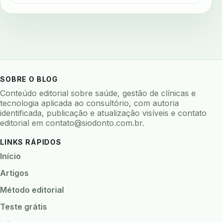
avaliar software odontologico
backup
backup 321
backup clinica
backup prontuario
baterias
beacons
bioacustica
bioativos
bioceramicos
biocompatibilidade
biofeedback
biofilme
biofilme dental
SOBRE O BLOG
biofilme linhas agua
bioimpedancia
Conteúdo editorial sobre saúde, gestão de clínicas e
tecnologia aplicada ao consultório, com autoria
biomarcadores
biomateriais
biomecanica
identificada, publicação e atualização visíveis e contato
editorial em
contato@siodonto.com.br
.
biometria
biometria clinica
biometria facial
biopsia
biopsia oral
biosseguranca
LINKS RÁPIDOS
biosseguranca clinica
biosseguranca digital
Início
biossensores
bitewing
ble odontologia
Artigos
blockchain
bndes
boletins epidemiológicos
Método editorial
bpm
brincar
bruxismo
busca semantica
Teste grátis
cad cam
cadastro paciente
cadcam