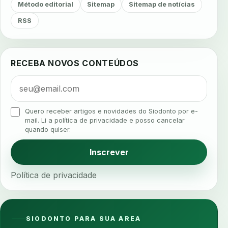
agendamento
agendamento digital
Método editorial
Sitemap
Sitemap de notícias
agendamento inteligente
agendamento online
RSS
agua da cadeira
ajuste estetico
ajuste oclusal
ajuste protetico
alergias
alertas clinicos
RECEBA NOVOS CONTEÚDOS
algometria
alinhadores
alta digital
alta rotacao
ambiente clinico
ampliacao
analgesia
analgesia digital
analise 3d
Quero receber artigos e novidades do Siodonto por e-
analise elementos finitos
analise facial
mail. Li a política de privacidade e posso cancelar
quando quiser.
analise funcional
analise mastigacao
anamnese
anamnese digital
Inscrever
anamnese estruturada
anamnese nutricional
Política de privacidade
ancoragem
anestesia
anestesia computadorizada
anestesia local
anotacoes
ansiedade
ansiedade infantil
SIODONTO PARA SUA AREA