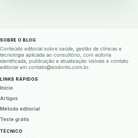
avaliar sistema odontologico
avaliar software odontologico
backup
backup 321
backup clinica
backup prontuario
baterias
beacons
bioacustica
bioativos
SOBRE O BLOG
bioceramicos
biocompatibilidade
Conteúdo editorial sobre saúde, gestão de clínicas e
biofeedback
biofilme
biofilme dental
tecnologia aplicada ao consultório, com autoria
identificada, publicação e atualização visíveis e contato
biofilme linhas agua
bioimpedancia
editorial em
contato@siodonto.com.br
.
biomarcadores
biomateriais
biomecanica
LINKS RÁPIDOS
biometria
biometria clinica
biometria facial
Início
biopsia
biopsia oral
biosseguranca
Artigos
biosseguranca clinica
biosseguranca digital
Método editorial
biossensores
bitewing
ble odontologia
Teste grátis
blockchain
bndes
boletins epidemiológicos
TÉCNICO
bpm
bruxismo
busca semantica
cad cam