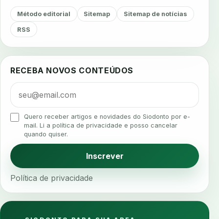
agendamento
agendamento digital
Método editorial
Sitemap
Sitemap de notícias
agendamento inteligente
agendamento online
RSS
agua da cadeira
ajuste estetico
ajuste oclusal
ajuste protetico
alergias
alertas clinicos
RECEBA NOVOS CONTEÚDOS
algometria
alinhadores
alta digital
alta rotacao
ambiente clinico
ampliacao
analgesia
analgesia digital
analise 3d
Quero receber artigos e novidades do Siodonto por e-
analise elementos finitos
analise facial
mail. Li a política de privacidade e posso cancelar
quando quiser.
analise funcional
analise mastigacao
anamnese
anamnese digital
Inscrever
anamnese estruturada
anamnese nutricional
Política de privacidade
ancoragem
anestesia
anestesia computadorizada
anestesia local
anotacoes
ansiedade
ansiedade infantil