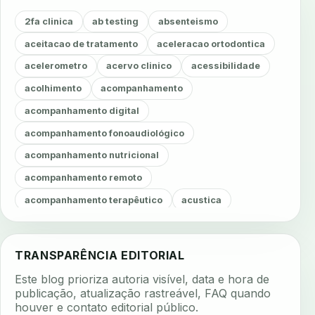
2fa clinica
ab testing
absenteismo
aceitacao de tratamento
aceleracao ortodontica
acelerometro
acervo clinico
acessibilidade
acolhimento
acompanhamento
acompanhamento digital
acompanhamento fonoaudiológico
acompanhamento nutricional
acompanhamento remoto
acompanhamento terapêutico
acustica
acustica clinica
adesao
adesao ao tratamento
adesao do paciente
adesao odontologica
TRANSPARÊNCIA EDITORIAL
adesao tratamento
adesivos inteligentes
Este blog prioriza autoria visível, data e hora de
aerossois
agenda
agenda clinica
publicação, atualização rastreável, FAQ quando
houver e contato editorial público.
agenda inteligente
agenda odontologica