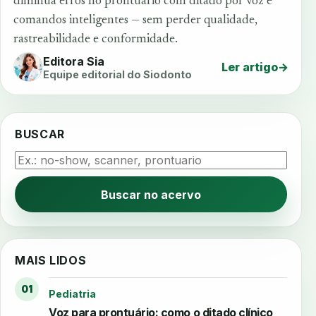
diminua erros no prontuário com ditado por voz e
comandos inteligentes — sem perder qualidade,
rastreabilidade e conformidade.
Editora Sia
Ler artigo
→
Equipe editorial do Siodonto
BUSCAR
Buscar no acervo
MAIS LIDOS
01
Pediatria
Voz para prontuário: como o ditado clínico