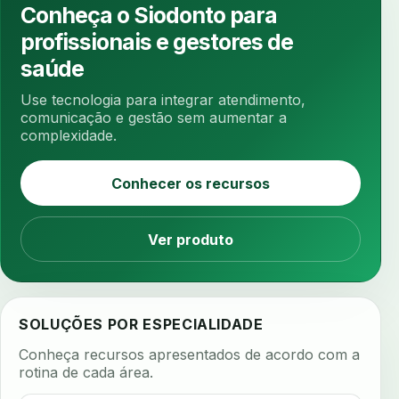
ansiedade na cadeira
ansiedade no consultorio
Conheça o Siodonto para
ansiedade odontologica
antes e depois
profissionais e gestores de
antibiotico
antibioticos
anticoagulados
saúde
anticoagulantes
aparelho intraoral
apdt
Use tecnologia para integrar atendimento,
apertamento diurno
apinhamento dentario
comunicação e gestão sem aumentar a
complexidade.
apneia
apneia do sono
apneia sono
apps clinicos
aprendizado federado
Conhecer os recursos
apresentacao de plano
aquecimento de compostos
Ver produto
arcos personalizados
armazenamento dados
armazenamento materiais
arquivamento exames
arquivo clinico
arquivos 3d
SOLUÇÕES POR ESPECIALIDADE
arquivos radiológicos
assepsia
Conheça recursos apresentados de acordo com a
assimetria facial
assinatura biometrica
rotina de cada área.
assinatura clinica
assinatura digital