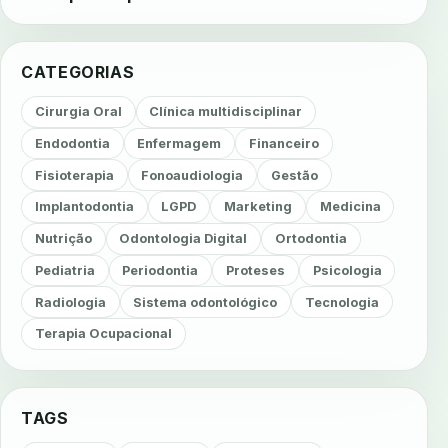
CATEGORIAS
Cirurgia Oral
Clínica multidisciplinar
Endodontia
Enfermagem
Financeiro
Fisioterapia
Fonoaudiologia
Gestão
Implantodontia
LGPD
Marketing
Medicina
Nutrição
Odontologia Digital
Ortodontia
Pediatria
Periodontia
Proteses
Psicologia
Radiologia
Sistema odontológico
Tecnologia
Terapia Ocupacional
TAGS