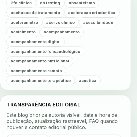
2fa clinica
ab testing
absenteismo
aceitacao de tratamento
aceleracao ortodontica
acelerometro
acervo clinico
acessibilidade
acolhimento
acompanhamento
acompanhamento digital
acompanhamento fonoaudiológico
acompanhamento nutricional
acompanhamento remoto
acompanhamento terapêutico
acustica
acustica clinica
adesao
adesao ao tratamento
adesao do paciente
adesao odontologica
TRANSPARÊNCIA EDITORIAL
adesao tratamento
adesivos inteligentes
Este blog prioriza autoria visível, data e hora de
aerossois
agenda
agenda clinica
publicação, atualização rastreável, FAQ quando
houver e contato editorial público.
agenda inteligente
agenda odontologica