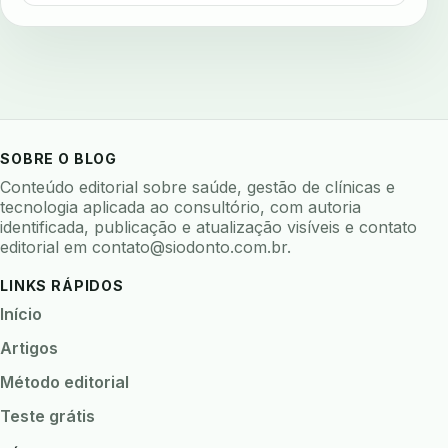
avaliar software odontologico
backup
backup 321
backup clinica
backup prontuario
baterias
beacons
bioacustica
bioativos
bioceramicos
biocompatibilidade
biofeedback
biofilme
biofilme dental
SOBRE O BLOG
biofilme linhas agua
bioimpedancia
Conteúdo editorial sobre saúde, gestão de clínicas e
tecnologia aplicada ao consultório, com autoria
biomarcadores
biomateriais
biomecanica
identificada, publicação e atualização visíveis e contato
editorial em
contato@siodonto.com.br
.
biometria
biometria clinica
biometria facial
biopsia
biopsia oral
biosseguranca
LINKS RÁPIDOS
biosseguranca clinica
biosseguranca digital
Início
biossensores
bitewing
ble odontologia
Artigos
blockchain
bndes
boletins epidemiológicos
Método editorial
bpm
bruxismo
busca semantica
cad cam
Teste grátis
cadastro paciente
cadcam