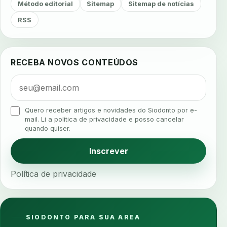
agendamento
agendamento digital
Método editorial
Sitemap
Sitemap de notícias
agendamento inteligente
agendamento online
RSS
agua da cadeira
ajuste estetico
ajuste oclusal
ajuste protetico
alergias
alertas clinicos
RECEBA NOVOS CONTEÚDOS
algometria
alinhadores
alta digital
alta rotacao
ambiente clinico
ampliacao
analgesia
analgesia digital
analise 3d
Quero receber artigos e novidades do Siodonto por e-
analise elementos finitos
analise facial
mail. Li a política de privacidade e posso cancelar
quando quiser.
analise funcional
analise mastigacao
anamnese
anamnese digital
Inscrever
anamnese estruturada
anamnese nutricional
Política de privacidade
ancoragem
anestesia
anestesia computadorizada
anestesia local
anotacoes
ansiedade
ansiedade infantil
SIODONTO PARA SUA AREA