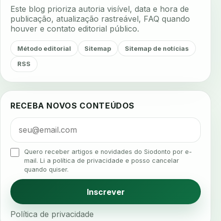
adesao tratamento
adesivos inteligentes
Este blog prioriza autoria visível, data e hora de
aerossois
agenda
agenda clinica
publicação, atualização rastreável, FAQ quando
houver e contato editorial público.
agenda inteligente
agenda odontologica
agendamento
agendamento digital
Método editorial
Sitemap
Sitemap de notícias
agendamento inteligente
agendamento online
RSS
agua da cadeira
ajuste estetico
ajuste oclusal
ajuste protetico
alergias
alertas clinicos
RECEBA NOVOS CONTEÚDOS
algometria
alinhadores
alta digital
alta rotacao
ambiente clinico
ampliacao
analgesia
analgesia digital
analise 3d
Quero receber artigos e novidades do Siodonto por e-
analise elementos finitos
analise facial
mail. Li a política de privacidade e posso cancelar
quando quiser.
analise funcional
analise mastigacao
anamnese
anamnese digital
Inscrever
anamnese estruturada
anamnese nutricional
Política de privacidade
ancoragem
anestesia