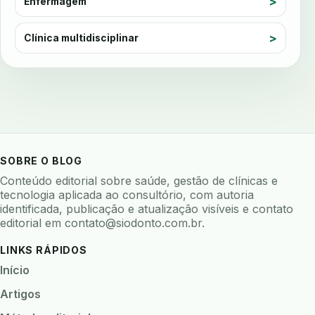
Enfermagem
avaliacao de software odontologico
avaliação nutricional
Clínica multidisciplinar
avaliar sistema odontologico
avaliar software odontologico
backup
backup 321
backup clinica
backup prontuario
baterias
beacons
bioacustica
bioativos
bioceramicos
biocompatibilidade
SOBRE O BLOG
biofeedback
biofilme
biofilme dental
Conteúdo editorial sobre saúde, gestão de clínicas e
biofilme linhas agua
bioimpedancia
tecnologia aplicada ao consultório, com autoria
identificada, publicação e atualização visíveis e contato
biomarcadores
biomateriais
biomecanica
editorial em
contato@siodonto.com.br
.
biometria
biometria clinica
biometria facial
LINKS RÁPIDOS
biopsia
biopsia oral
biosseguranca
Início
biosseguranca clinica
biosseguranca digital
Artigos
biossensores
bitewing
ble odontologia