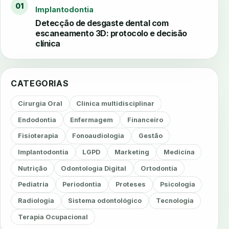
01
Implantodontia
Detecção de desgaste dental com
escaneamento 3D: protocolo e decisão
clínica
CATEGORIAS
Cirurgia Oral
Clínica multidisciplinar
Endodontia
Enfermagem
Financeiro
Fisioterapia
Fonoaudiologia
Gestão
Implantodontia
LGPD
Marketing
Medicina
Nutrição
Odontologia Digital
Ortodontia
Pediatria
Periodontia
Proteses
Psicologia
Radiologia
Sistema odontológico
Tecnologia
Terapia Ocupacional