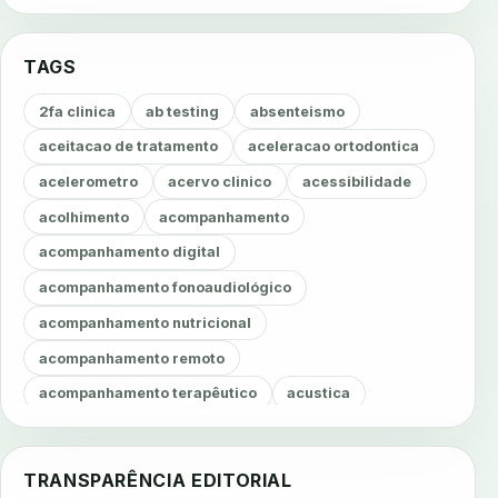
TAGS
2fa clinica
ab testing
absenteismo
aceitacao de tratamento
aceleracao ortodontica
acelerometro
acervo clinico
acessibilidade
acolhimento
acompanhamento
acompanhamento digital
acompanhamento fonoaudiológico
acompanhamento nutricional
acompanhamento remoto
acompanhamento terapêutico
acustica
acustica clinica
adesao
adesao ao tratamento
adesao do paciente
adesao odontologica
TRANSPARÊNCIA EDITORIAL