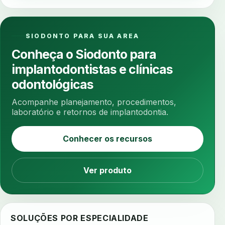
anestesia computadorizada
anestesia local
anotacoes
ansiedade
ansiedade infantil
SIODONTO PARA SUA AREA
ansiedade na cadeira
ansiedade no consultorio
Conheça o Siodonto para
ansiedade odontologica
antes e depois
implantodontistas e clínicas
antibiotico
antibioticos
anticoagulados
odontológicas
anticoagulantes
aparelho intraoral
apdt
Acompanhe planejamento, procedimentos,
apertamento diurno
apinhamento dentario
laboratório e retornos de implantodontia.
apneia
apneia do sono
apneia sono
Conhecer os recursos
apps clinicos
aprendizado federado
apresentacao de plano
Ver produto
aquecimento de compostos
arcos personalizados
armazenamento dados
armazenamento materiais
arquivamento exames
SOLUÇÕES POR ESPECIALIDADE
arquivo clinico
arquivos 3d