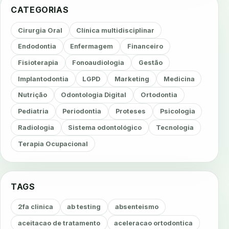
CATEGORIAS
Cirurgia Oral
Clínica multidisciplinar
Endodontia
Enfermagem
Financeiro
Fisioterapia
Fonoaudiologia
Gestão
Implantodontia
LGPD
Marketing
Medicina
Nutrição
Odontologia Digital
Ortodontia
Pediatria
Periodontia
Proteses
Psicologia
Radiologia
Sistema odontológico
Tecnologia
Terapia Ocupacional
TAGS
2fa clinica
ab testing
absenteismo
aceitacao de tratamento
aceleracao ortodontica