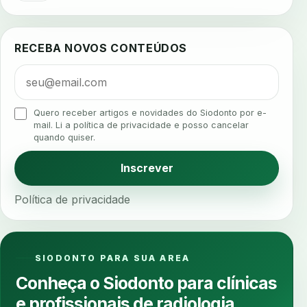
agua da cadeira
ajuste estetico
ajuste oclusal
ajuste protetico
alergias
alertas clinicos
RECEBA NOVOS CONTEÚDOS
algometria
alinhadores
alta digital
alta rotacao
ambiente clinico
ampliacao
analgesia
analgesia digital
analise 3d
Quero receber artigos e novidades do Siodonto por e-
analise elementos finitos
analise facial
mail. Li a política de privacidade e posso cancelar
quando quiser.
analise funcional
analise mastigacao
anamnese
anamnese digital
Inscrever
anamnese estruturada
anamnese nutricional
Política de privacidade
ancoragem
anestesia
anestesia computadorizada
anestesia local
anotacoes
ansiedade
ansiedade infantil
SIODONTO PARA SUA AREA
ansiedade na cadeira
ansiedade no consultorio
Conheça o Siodonto para clínicas
ansiedade odontologica
antes e depois
e profissionais de radiologia