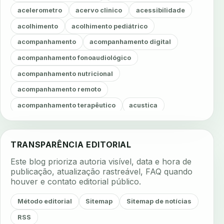
acelerometro
acervo clinico
acessibilidade
acolhimento
acolhimento pediátrico
acompanhamento
acompanhamento digital
acompanhamento fonoaudiológico
acompanhamento nutricional
acompanhamento remoto
acompanhamento terapêutico
acustica
acustica clinica
adesao
adesao ao tratamento
adesao do paciente
adesao odontologica
TRANSPARÊNCIA EDITORIAL
adesao tratamento
adesivos inteligentes
Este blog prioriza autoria visível, data e hora de
aerossois
agenda
agenda clinica
publicação, atualização rastreável, FAQ quando
houver e contato editorial público.
agenda inteligente
agenda odontologica
agendamento
agendamento digital
Método editorial
Sitemap
Sitemap de notícias
agendamento inteligente
agendamento online
RSS