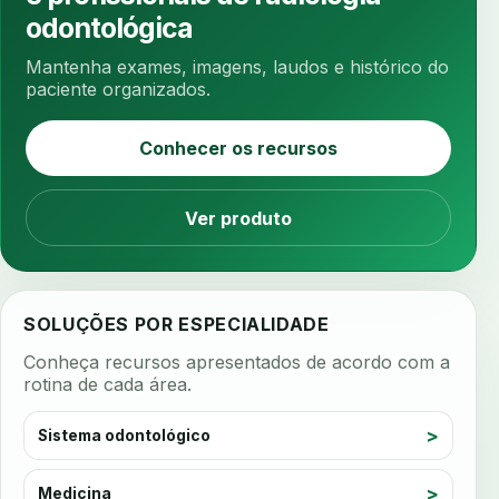
antibiotico
antibioticos
anticoagulados
odontológica
anticoagulantes
aparelho intraoral
apdt
Mantenha exames, imagens, laudos e histórico do
apertamento diurno
apinhamento dentario
paciente organizados.
apneia
apneia do sono
apneia sono
Conhecer os recursos
apps clinicos
aprendizado federado
apresentacao de plano
Ver produto
aquecimento de compostos
arcos personalizados
armazenamento dados
armazenamento materiais
arquivamento exames
SOLUÇÕES POR ESPECIALIDADE
arquivo clinico
arquivos 3d
Conheça recursos apresentados de acordo com a
arquivos radiológicos
assepsia
rotina de cada área.
assimetria facial
assinatura biometrica
Sistema odontológico
assinatura clinica
assinatura digital
assinatura eletronica
assinatura odontologica
Medicina