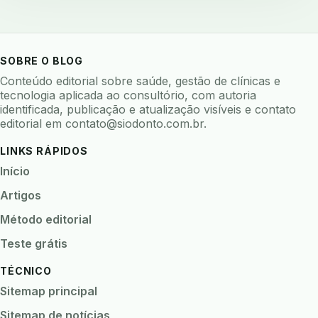
backup 321
backup clinica
backup prontuario
baterias
beacons
bioacustica
bioativos
bioceramicos
biocompatibilidade
SOBRE O BLOG
biofeedback
biofilme
biofilme dental
Conteúdo editorial sobre saúde, gestão de clínicas e
biofilme linhas agua
bioimpedancia
tecnologia aplicada ao consultório, com autoria
identificada, publicação e atualização visíveis e contato
biomarcadores
biomateriais
biomecanica
editorial em
contato@siodonto.com.br
.
biometria
biometria clinica
biometria facial
LINKS RÁPIDOS
biopsia
biopsia oral
biosseguranca
Início
biosseguranca clinica
biosseguranca digital
Artigos
biossensores
bitewing
ble odontologia
Método editorial
blockchain
bndes
boletins epidemiológicos
Teste grátis
bpm
brincar
bruxismo
busca semantica
TÉCNICO
cad cam
cadastro paciente
cadcam
Sitemap principal
cadeia de custodia
cadeia do frio
cadeia fria
Sitemap de notícias