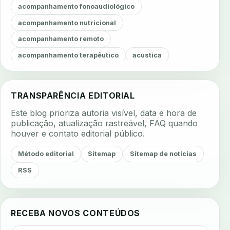
acompanhamento fonoaudiológico
acompanhamento nutricional
acompanhamento remoto
acompanhamento terapêutico
acustica
acustica clinica
adesao
adesao ao tratamento
adesao do paciente
adesao odontologica
TRANSPARÊNCIA EDITORIAL
adesao tratamento
adesivos inteligentes
Este blog prioriza autoria visível, data e hora de
aerossois
agenda
agenda clinica
publicação, atualização rastreável, FAQ quando
houver e contato editorial público.
agenda inteligente
agenda odontologica
agendamento
agendamento digital
Método editorial
Sitemap
Sitemap de notícias
agendamento inteligente
agendamento online
RSS
agua da cadeira
ajuste estetico
ajuste oclusal
ajuste protetico
alergias
alertas clinicos
RECEBA NOVOS CONTEÚDOS
algometria
alinhadores
alta digital