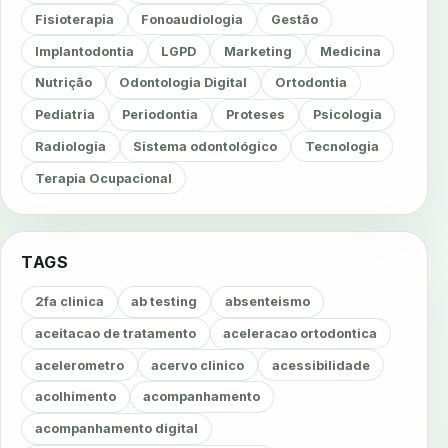
Fisioterapia
Fonoaudiologia
Gestão
Implantodontia
LGPD
Marketing
Medicina
Nutrição
Odontologia Digital
Ortodontia
Pediatria
Periodontia
Proteses
Psicologia
Radiologia
Sistema odontológico
Tecnologia
Terapia Ocupacional
TAGS
2fa clinica
ab testing
absenteismo
aceitacao de tratamento
aceleracao ortodontica
acelerometro
acervo clinico
acessibilidade
acolhimento
acompanhamento
acompanhamento digital