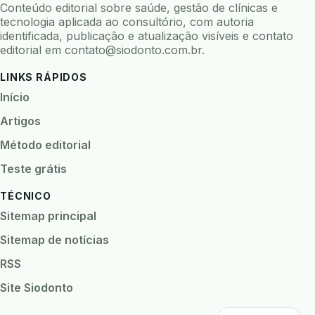
Conteúdo editorial sobre saúde, gestão de clínicas e
biofilme linhas agua
bioimpedancia
tecnologia aplicada ao consultório, com autoria
identificada, publicação e atualização visíveis e contato
biomarcadores
biomateriais
biomecanica
editorial em
contato@siodonto.com.br
.
biometria
biometria clinica
biometria facial
LINKS RÁPIDOS
biopsia
biopsia oral
biosseguranca
Início
biosseguranca clinica
biosseguranca digital
Artigos
biossensores
bitewing
ble odontologia
Método editorial
blockchain
bndes
boletins epidemiológicos
Teste grátis
bpm
bruxismo
busca semantica
cad cam
TÉCNICO
cadastro paciente
cadcam
Sitemap principal
cadeia de custodia
cadeia do frio
cadeia fria
Sitemap de notícias
cadeira conectada
cadeira odontologica
RSS
Caderneta da Criança
calibracao
Site Siodonto
camera documentos
camera intraoral
camera termica
cancer bucal
caneta digital