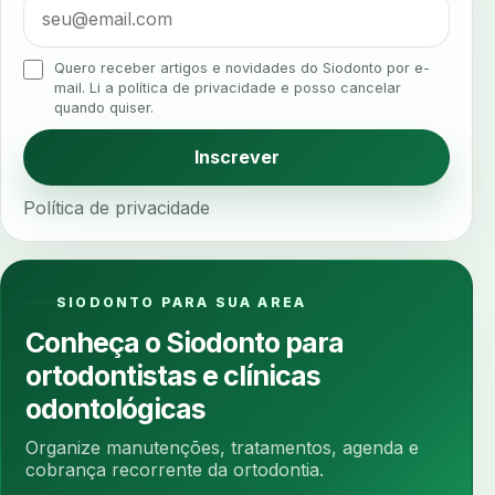
alta rotacao
ambiente clinico
ampliacao
analgesia
analgesia digital
analise 3d
Quero receber artigos e novidades do Siodonto por e-
analise elementos finitos
analise facial
mail. Li a política de privacidade e posso cancelar
quando quiser.
analise funcional
analise mastigacao
anamnese
anamnese digital
Inscrever
anamnese estruturada
anamnese nutricional
Política de privacidade
ancoragem
anestesia
anestesia computadorizada
anestesia local
anotacoes
ansiedade
ansiedade infantil
SIODONTO PARA SUA AREA
ansiedade na cadeira
ansiedade no consultorio
Conheça o Siodonto para
ansiedade odontologica
antes e depois
ortodontistas e clínicas
antibiotico
antibioticos
anticoagulados
odontológicas
anticoagulantes
aparelho intraoral
apdt
Organize manutenções, tratamentos, agenda e
apertamento diurno
apinhamento dentario
cobrança recorrente da ortodontia.