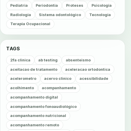
Pediatria
Periodontia
Proteses
Psicologia
Radiologia
Sistema odontológico
Tecnologia
Terapia Ocupacional
TAGS
2fa clinica
ab testing
absenteismo
aceitacao de tratamento
aceleracao ortodontica
acelerometro
acervo clinico
acessibilidade
acolhimento
acompanhamento
acompanhamento digital
acompanhamento fonoaudiológico
acompanhamento nutricional
acompanhamento remoto