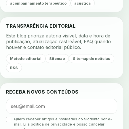
acompanhamento terapêutico
acustica
acustica clinica
adesao
adesao ao tratamento
adesao do paciente
adesao odontologica
TRANSPARÊNCIA EDITORIAL
adesao tratamento
adesivos inteligentes
Este blog prioriza autoria visível, data e hora de
aerossois
agenda
agenda clinica
publicação, atualização rastreável, FAQ quando
houver e contato editorial público.
agenda inteligente
agenda odontologica
agendamento
agendamento digital
Método editorial
Sitemap
Sitemap de notícias
agendamento inteligente
agendamento online
RSS
agua da cadeira
ajuste estetico
ajuste oclusal
ajuste protetico
alergias
alertas clinicos
RECEBA NOVOS CONTEÚDOS
algometria
alinhadores
alta digital
alta rotacao
ambiente clinico
ampliacao
analgesia
analgesia digital
analise 3d
Quero receber artigos e novidades do Siodonto por e-
analise elementos finitos
analise facial
mail. Li a política de privacidade e posso cancelar