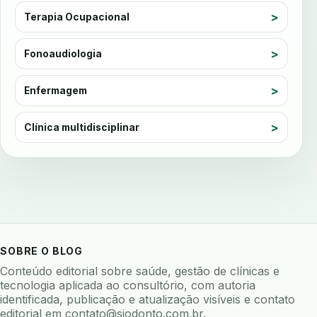
Terapia Ocupacional
automacao
automacao clinica
automacao odontologica
automacao processos
Fonoaudiologia
automatizacao
avaliacao de risco
avaliacao de software odontologico
Enfermagem
avaliação nutricional
Clínica multidisciplinar
avaliar sistema odontologico
avaliar software odontologico
backup
backup 321
backup clinica
backup prontuario
baterias
beacons
bioacustica
bioativos
bioceramicos
biocompatibilidade
biofeedback
biofilme
biofilme dental
SOBRE O BLOG
biofilme linhas agua
bioimpedancia
Conteúdo editorial sobre saúde, gestão de clínicas e
tecnologia aplicada ao consultório, com autoria
biomarcadores
biomateriais
biomecanica
identificada, publicação e atualização visíveis e contato
editorial em
contato@siodonto.com.br
.
biometria
biometria clinica
biometria facial