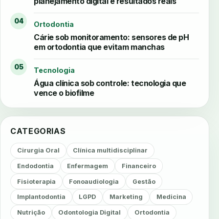
planejamento digital e resultados reais
04
Ortodontia
Cárie sob monitoramento: sensores de pH
em ortodontia que evitam manchas
05
Tecnologia
Água clínica sob controle: tecnologia que
vence o biofilme
CATEGORIAS
Cirurgia Oral
Clínica multidisciplinar
Endodontia
Enfermagem
Financeiro
Fisioterapia
Fonoaudiologia
Gestão
Implantodontia
LGPD
Marketing
Medicina
Nutrição
Odontologia Digital
Ortodontia