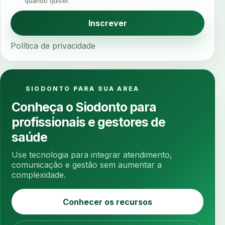
quando quiser.
analise funcional
analise mastigacao
anamnese
anamnese digital
Inscrever
anamnese estruturada
anamnese nutricional
Política de privacidade
ancoragem
anestesia
anestesia computadorizada
anestesia local
anotacoes
ansiedade
ansiedade infantil
SIODONTO PARA SUA AREA
ansiedade na cadeira
ansiedade no consultorio
Conheça o Siodonto para
ansiedade odontologica
antes e depois
profissionais e gestores de
antibiotico
antibioticos
anticoagulados
saúde
anticoagulantes
aparelho intraoral
apdt
Use tecnologia para integrar atendimento,
apertamento diurno
apinhamento dentario
comunicação e gestão sem aumentar a
complexidade.
apneia
apneia do sono
apneia sono
apps clinicos
aprendizado federado
Conhecer os recursos
apresentacao de plano