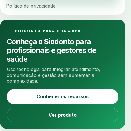
Política de privacidade
ancoragem
anestesia
anestesia computadorizada
anestesia local
anotacoes
ansiedade
ansiedade infantil
SIODONTO PARA SUA AREA
ansiedade na cadeira
ansiedade no consultorio
Conheça o Siodonto para
ansiedade odontologica
antes e depois
profissionais e gestores de
antibiotico
antibioticos
anticoagulados
saúde
anticoagulantes
aparelho intraoral
apdt
Use tecnologia para integrar atendimento,
apertamento diurno
apinhamento dentario
comunicação e gestão sem aumentar a
complexidade.
apneia
apneia do sono
apneia sono
apps clinicos
aprendizado federado
Conhecer os recursos
apresentacao de plano
aquecimento de compostos
Ver produto
arcos personalizados
armazenamento dados
armazenamento materiais
arquivamento exames