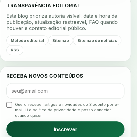
adesao do paciente
adesao odontologica
TRANSPARÊNCIA EDITORIAL
adesao tratamento
adesivos inteligentes
Este blog prioriza autoria visível, data e hora de
aerossois
agenda
agenda clinica
publicação, atualização rastreável, FAQ quando
houver e contato editorial público.
agenda inteligente
agenda odontologica
agendamento
agendamento digital
Método editorial
Sitemap
Sitemap de notícias
agendamento inteligente
agendamento online
RSS
agua da cadeira
ajuste estetico
ajuste oclusal
ajuste protetico
alergias
alertas clinicos
RECEBA NOVOS CONTEÚDOS
algometria
alinhadores
alta digital
alta rotacao
ambiente clinico
ampliacao
analgesia
analgesia digital
analise 3d
Quero receber artigos e novidades do Siodonto por e-
analise elementos finitos
analise facial
mail. Li a política de privacidade e posso cancelar
quando quiser.
analise funcional
analise mastigacao
anamnese
anamnese digital
Inscrever
anamnese estruturada
anamnese nutricional