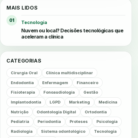
MAIS LIDOS
01
Tecnologia
Nuvem ou local? Decisões tecnológicas que
aceleram a clínica
CATEGORIAS
Cirurgia Oral
Clínica multidisciplinar
Endodontia
Enfermagem
Financeiro
Fisioterapia
Fonoaudiologia
Gestão
Implantodontia
LGPD
Marketing
Medicina
Nutrição
Odontologia Digital
Ortodontia
Pediatria
Periodontia
Proteses
Psicologia
Radiologia
Sistema odontológico
Tecnologia