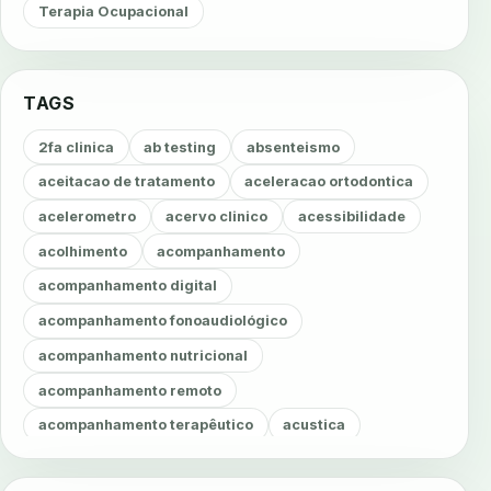
Terapia Ocupacional
TAGS
2fa clinica
ab testing
absenteismo
aceitacao de tratamento
aceleracao ortodontica
acelerometro
acervo clinico
acessibilidade
acolhimento
acompanhamento
acompanhamento digital
acompanhamento fonoaudiológico
acompanhamento nutricional
acompanhamento remoto
acompanhamento terapêutico
acustica
acustica clinica
adesao
adesao ao tratamento