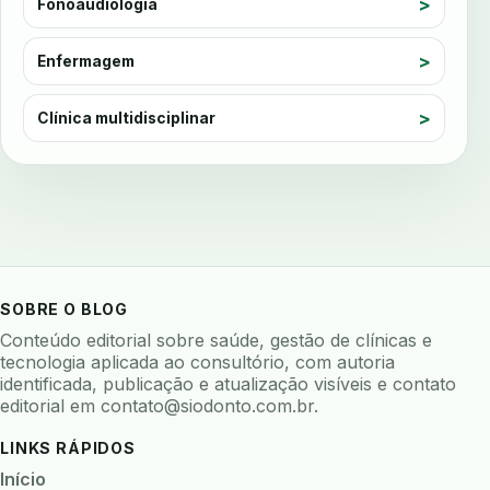
Fonoaudiologia
automatizacao
avaliacao de risco
avaliacao de software odontologico
Enfermagem
avaliação nutricional
Clínica multidisciplinar
avaliar sistema odontologico
avaliar software odontologico
backup
backup 321
backup clinica
backup prontuario
baterias
beacons
bioacustica
bioativos
bioceramicos
biocompatibilidade
biofeedback
biofilme
biofilme dental
SOBRE O BLOG
biofilme linhas agua
bioimpedancia
Conteúdo editorial sobre saúde, gestão de clínicas e
tecnologia aplicada ao consultório, com autoria
biomarcadores
biomateriais
biomecanica
identificada, publicação e atualização visíveis e contato
editorial em
contato@siodonto.com.br
.
biometria
biometria clinica
biometria facial
biopsia
biopsia oral
biosseguranca
LINKS RÁPIDOS
biosseguranca clinica
biosseguranca digital
Início