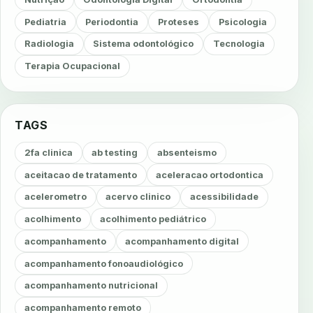
Pediatria
Periodontia
Proteses
Psicologia
Radiologia
Sistema odontológico
Tecnologia
Terapia Ocupacional
TAGS
2fa clinica
ab testing
absenteismo
aceitacao de tratamento
aceleracao ortodontica
acelerometro
acervo clinico
acessibilidade
acolhimento
acolhimento pediátrico
acompanhamento
acompanhamento digital
acompanhamento fonoaudiológico
acompanhamento nutricional
acompanhamento remoto