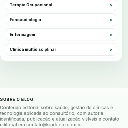
auto checkin
autoclave
autoclave logs
Terapia Ocupacional
automacao
automacao clinica
Fonoaudiologia
automacao odontologica
automacao processos
automatizacao
avaliação
avaliacao de risco
Enfermagem
avaliacao de software odontologico
avaliação nutricional
Clínica multidisciplinar
avaliar sistema odontologico
avaliar software odontologico
backup
backup 321
backup clinica
backup prontuario
baterias
beacons
bioacustica
bioativos
bioceramicos
biocompatibilidade
SOBRE O BLOG
biofeedback
biofilme
biofilme dental
Conteúdo editorial sobre saúde, gestão de clínicas e
biofilme linhas agua
bioimpedancia
tecnologia aplicada ao consultório, com autoria
identificada, publicação e atualização visíveis e contato
biomarcadores
biomateriais
biomecanica
editorial em
contato@siodonto.com.br
.