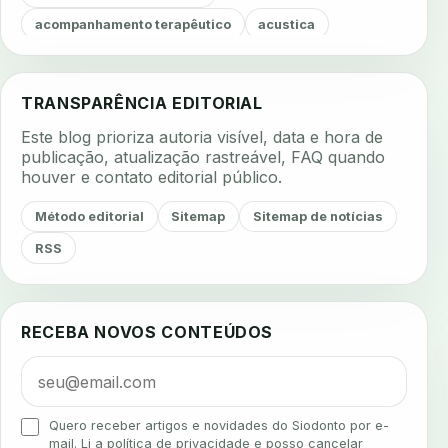
acompanhamento terapêutico
acustica
acustica clinica
adesao
adesao ao tratamento
adesao do paciente
adesao odontologica
TRANSPARÊNCIA EDITORIAL
adesao tratamento
adesivos inteligentes
Este blog prioriza autoria visível, data e hora de
aerossois
agenda
agenda clinica
publicação, atualização rastreável, FAQ quando
houver e contato editorial público.
agenda inteligente
agenda odontologica
agendamento
agendamento digital
Método editorial
Sitemap
Sitemap de notícias
agendamento inteligente
agendamento online
RSS
agua da cadeira
ajuste estetico
ajuste oclusal
ajuste protetico
alergias
alertas clinicos
RECEBA NOVOS CONTEÚDOS
algometria
alinhadores
alta digital
alta rotacao
ambiente clinico
ampliacao
analgesia
analgesia digital
analise 3d
Quero receber artigos e novidades do Siodonto por e-
analise elementos finitos
analise facial
mail. Li a política de privacidade e posso cancelar