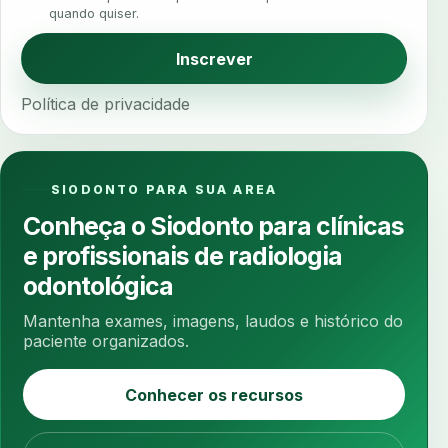
quando quiser.
analise funcional
analise mastigacao
anamnese
anamnese digital
Inscrever
anamnese estruturada
anamnese nutricional
Política de privacidade
ancoragem
anestesia
anestesia computadorizada
anestesia local
anotacoes
ansiedade
ansiedade infantil
SIODONTO PARA SUA AREA
ansiedade na cadeira
ansiedade no consultorio
Conheça o Siodonto para clínicas
ansiedade odontologica
antes e depois
e profissionais de radiologia
antibiotico
antibioticos
anticoagulados
odontológica
anticoagulantes
aparelho intraoral
apdt
Mantenha exames, imagens, laudos e histórico do
apertamento diurno
apinhamento dentario
paciente organizados.
apneia
apneia do sono
apneia sono
Conhecer os recursos
apps clinicos
aprendizado federado
apresentacao de plano