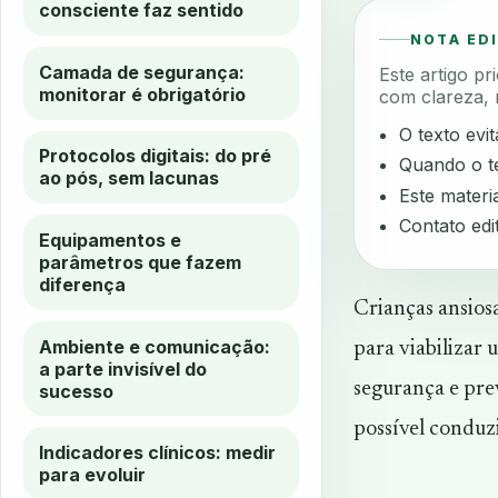
consciente faz sentido
NOTA ED
Camada de segurança:
Este artigo p
monitorar é obrigatório
com clareza, 
O texto evi
Protocolos digitais: do pré
Quando o te
ao pós, sem lacunas
Este materia
Contato edi
Equipamentos e
parâmetros que fazem
diferença
Crianças ansiosa
Ambiente e comunicação:
para viabilizar
a parte invisível do
segurança e pre
sucesso
possível conduzi
Indicadores clínicos: medir
para evoluir