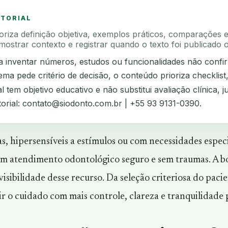
ITORIAL
rioriza definição objetiva, exemplos práticos, comparações 
mostrar contexto e registrar quando o texto foi publicado o
ta inventar números, estudos ou funcionalidades não confi
ma pede critério de decisão, o conteúdo prioriza checklist
l tem objetivo educativo e não substitui avaliação clínica, ju
torial:
contato@siodonto.com.br
| +55 93 9131-0390.
s, hipersensíveis a estímulos ou com necessidades espec
 um atendimento odontológico seguro e sem traumas. A bo
visibilidade desse recurso. Da seleção criteriosa do pac
r o cuidado com mais controle, clareza e tranquilidade p