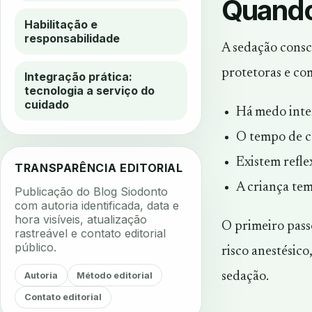
Quando
Habilitação e
responsabilidade
A sedação consc
protetoras e com
Integração prática:
tecnologia a serviço do
cuidado
Há medo inte
O tempo de c
Existem refle
TRANSPARÊNCIA EDITORIAL
A criança tem
Publicação do Blog Siodonto
com autoria identificada, data e
hora visíveis, atualização
O primeiro pass
rastreável e contato editorial
público.
risco anestésico
Autoria
Método editorial
sedação.
Contato editorial