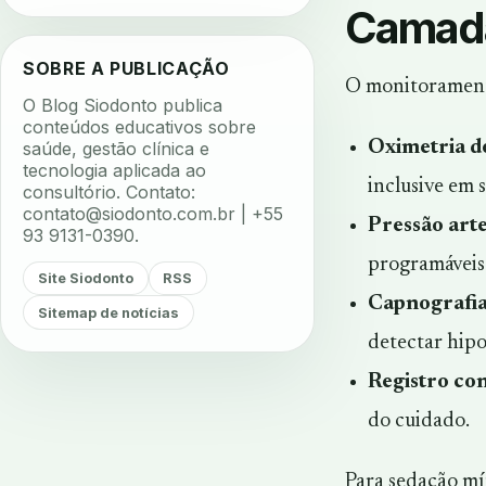
Camada 
SOBRE A PUBLICAÇÃO
O monitoramento
O Blog Siodonto publica
conteúdos educativos sobre
Oximetria d
saúde, gestão clínica e
tecnologia aplicada ao
inclusive em 
consultório. Contato:
contato@siodonto.com.br
| +55
Pressão arte
93 9131-0390.
programáveis
Site Siodonto
RSS
Capnografi
Sitemap de notícias
detectar hipo
Registro co
do cuidado.
Para sedação mí