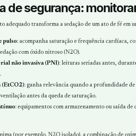
de segurança: monitorar 
 adequado transforma a sedação de um ato de fé em um 
e pulso
: acompanha saturação e frequência cardíaca, com
sedação com óxido nitroso (N2O).
rial não invasiva (PNI)
: leituras seriadas antes, dura
.
a (EtCO2)
: ganha relevância quando a profundidade de
ventilação antes da queda de saturação.
ntínuo
: equipamentos com armazenamento ou saída de da
nima (por exemplo, N2O isolado), a combinação de oximet