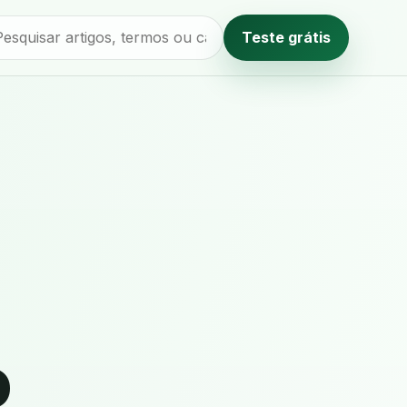
Teste grátis
Método editorial
o