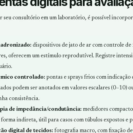
ntas digitais para avaliaçã
 seu consultório em um laboratório, é possível incorpor
padronizado:
dispositivos de jato de ar com controle de 
es, oferecem um estímulo reprodutível. Registre
intens
ário.
rmico controlado:
pontas e sprays frios com indicação
ltados podem ser anotados em valores escalares (0–10) o
ha consistência.
pia de impedância/condutância:
medidores compactos
 forma indireta, útil para casos com túbulos expostos e 
 digital de tecidos:
fotografia macro, com fixação de d