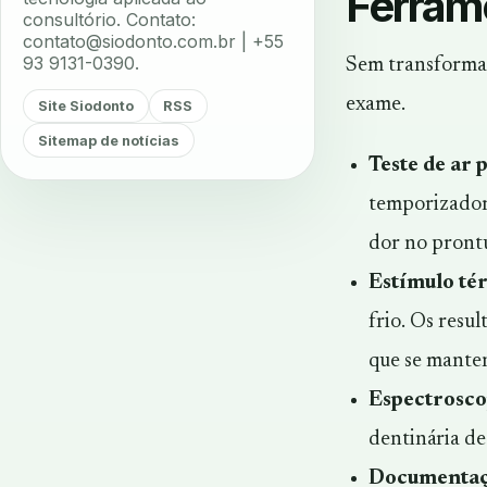
Ferrame
consultório. Contato:
contato@siodonto.com.br
| +55
93 9131-0390.
Sem transformar
exame.
Site Siodonto
RSS
Sitemap de notícias
Teste de ar 
temporizador
dor no prontu
Estímulo té
frio. Os resu
que se manten
Espectrosco
dentinária de
Documentação