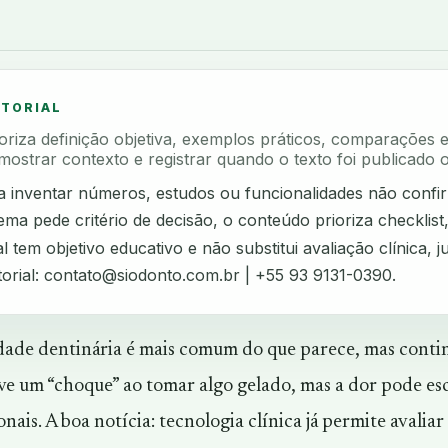
ITORIAL
rioriza definição objetiva, exemplos práticos, comparações 
mostrar contexto e registrar quando o texto foi publicado o
ta inventar números, estudos ou funcionalidades não confi
ma pede critério de decisão, o conteúdo prioriza checklist
l tem objetivo educativo e não substitui avaliação clínica, ju
torial:
contato@siodonto.com.br
| +55 93 9131-0390.
idade dentinária é mais comum do que parece, mas contin
e um “choque” ao tomar algo gelado, mas a dor pode escon
onais. A boa notícia: tecnologia clínica já permite avali