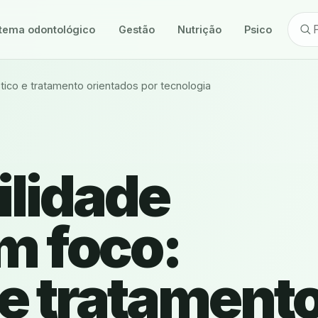
tema odontológico
Gestão
Nutrição
Psicologia
stico e tratamento orientados por tecnologia
ilidade
m foco:
 e tratament