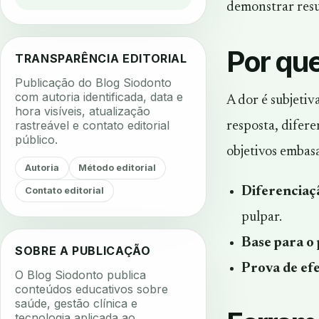
demonstrar resu
Por qu
TRANSPARÊNCIA EDITORIAL
Publicação do Blog Siodonto
com autoria identificada, data e
A dor é subjeti
hora visíveis, atualização
rastreável e contato editorial
resposta, difere
público.
objetivos embas
Autoria
Método editorial
Diferenciaçã
Contato editorial
pulpar.
Base para o 
SOBRE A PUBLICAÇÃO
Prova de efe
O Blog Siodonto publica
conteúdos educativos sobre
saúde, gestão clínica e
tecnologia aplicada ao