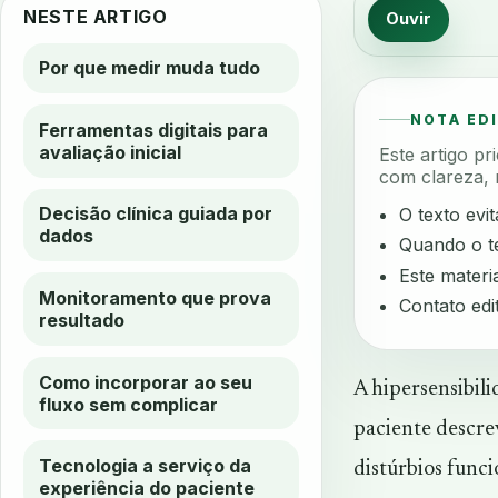
NESTE ARTIGO
Ouvir
Por que medir muda tudo
NOTA ED
Ferramentas digitais para
avaliação inicial
Este artigo p
com clareza, 
Decisão clínica guiada por
O texto evi
dados
Quando o te
Este materia
Monitoramento que prova
Contato edi
resultado
Como incorporar ao seu
A hipersensibil
fluxo sem complicar
paciente descrev
Tecnologia a serviço da
distúrbios funci
experiência do paciente