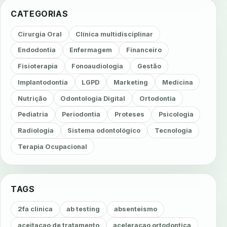
CATEGORIAS
Cirurgia Oral
Clínica multidisciplinar
Endodontia
Enfermagem
Financeiro
Fisioterapia
Fonoaudiologia
Gestão
Implantodontia
LGPD
Marketing
Medicina
Nutrição
Odontologia Digital
Ortodontia
Pediatria
Periodontia
Proteses
Psicologia
Radiologia
Sistema odontológico
Tecnologia
Terapia Ocupacional
TAGS
2fa clinica
ab testing
absenteismo
aceitacao de tratamento
aceleracao ortodontica