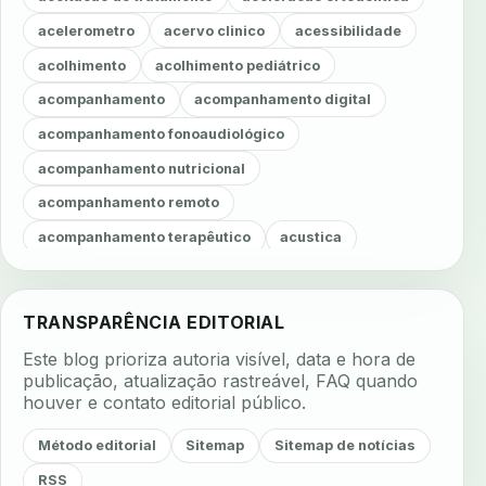
acelerometro
acervo clinico
acessibilidade
acolhimento
acolhimento pediátrico
acompanhamento
acompanhamento digital
acompanhamento fonoaudiológico
acompanhamento nutricional
acompanhamento remoto
acompanhamento terapêutico
acustica
acustica clinica
adesao
adesao ao tratamento
adesao do paciente
adesao odontologica
TRANSPARÊNCIA EDITORIAL
adesao tratamento
adesivos inteligentes
Este blog prioriza autoria visível, data e hora de
aerossois
agenda
agenda clinica
publicação, atualização rastreável, FAQ quando
houver e contato editorial público.
agenda inteligente
agenda odontologica
agendamento
agendamento digital
Método editorial
Sitemap
Sitemap de notícias
agendamento inteligente
agendamento online
RSS