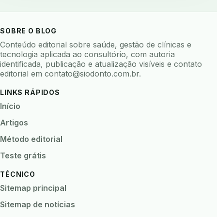
backup 321
backup clinica
backup prontuario
baterias
beacons
bioacustica
bioativos
SOBRE O BLOG
bioceramicos
biocompatibilidade
Conteúdo editorial sobre saúde, gestão de clínicas e
biofeedback
biofilme
biofilme dental
tecnologia aplicada ao consultório, com autoria
identificada, publicação e atualização visíveis e contato
biofilme linhas agua
bioimpedancia
editorial em
contato@siodonto.com.br
.
biomarcadores
biomateriais
biomecanica
LINKS RÁPIDOS
biometria
biometria clinica
biometria facial
Início
biopsia
biopsia oral
biosseguranca
Artigos
biosseguranca clinica
biosseguranca digital
Método editorial
biossensores
bitewing
ble odontologia
Teste grátis
blockchain
bndes
boletins epidemiológicos
TÉCNICO
bpm
brincar
bruxismo
busca semantica
Sitemap principal
cad cam
cadastro paciente
cadcam
Sitemap de notícias
cadeia de custodia
cadeia do frio
cadeia fria