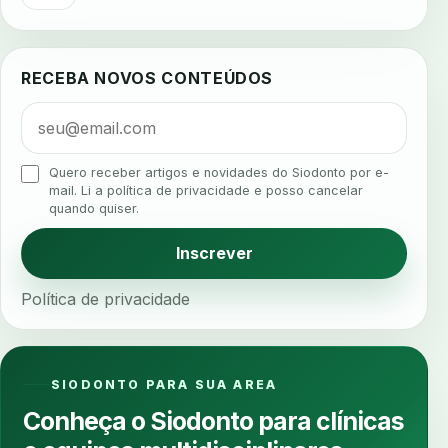
agua da cadeira
ajuste estetico
ajuste oclusal
ajuste protetico
alergias
alertas clinicos
RECEBA NOVOS CONTEÚDOS
algometria
alinhadores
alta digital
alta rotacao
ambiente clinico
ampliacao
analgesia
analgesia digital
analise 3d
Quero receber artigos e novidades do Siodonto por e-
analise elementos finitos
analise facial
mail. Li a política de privacidade e posso cancelar
quando quiser.
analise funcional
analise mastigacao
anamnese
anamnese digital
Inscrever
anamnese estruturada
anamnese nutricional
Política de privacidade
ancoragem
anestesia
anestesia computadorizada
anestesia local
anotacoes
ansiedade
ansiedade infantil
SIODONTO PARA SUA AREA
ansiedade na cadeira
ansiedade no consultorio
Conheça o Siodonto para clínicas
ansiedade odontologica
antes e depois