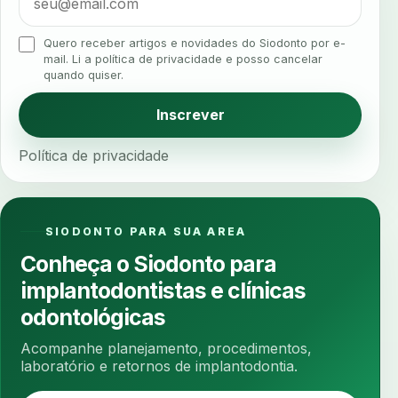
analgesia
analgesia digital
analise 3d
Quero receber artigos e novidades do Siodonto por e-
analise elementos finitos
analise facial
mail. Li a política de privacidade e posso cancelar
quando quiser.
analise funcional
analise mastigacao
anamnese
anamnese digital
Inscrever
anamnese estruturada
anamnese nutricional
Política de privacidade
ancoragem
anestesia
anestesia computadorizada
anestesia local
anotacoes
ansiedade
ansiedade infantil
SIODONTO PARA SUA AREA
ansiedade na cadeira
ansiedade no consultorio
Conheça o Siodonto para
ansiedade odontologica
antes e depois
implantodontistas e clínicas
antibiotico
antibioticos
anticoagulados
odontológicas
anticoagulantes
aparelho intraoral
apdt
Acompanhe planejamento, procedimentos,
apertamento diurno
apinhamento dentario
laboratório e retornos de implantodontia.
apneia
apneia do sono
apneia sono