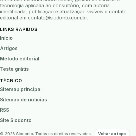
biomarcadores
biomateriais
biomecanica
tecnologia aplicada ao consultório, com autoria
identificada, publicação e atualização visíveis e contato
biometria
biometria clinica
biometria facial
editorial em
contato@siodonto.com.br
.
biopsia
biopsia oral
biosseguranca
LINKS RÁPIDOS
biosseguranca clinica
biosseguranca digital
Início
biossensores
bitewing
ble odontologia
Artigos
blockchain
bndes
boletins epidemiológicos
Método editorial
bpm
bruxismo
busca semantica
cad cam
Teste grátis
cadastro paciente
cadcam
TÉCNICO
cadeia de custodia
cadeia do frio
cadeia fria
Sitemap principal
cadeira conectada
cadeira odontologica
Sitemap de notícias
Caderneta da Criança
calibracao
RSS
camera documentos
camera intraoral
Site Siodonto
camera termica
cancer bucal
caneta digital
capnografia
captura 3d
captura de imagens
© 2026 Siodonto. Todos os direitos reservados.
Voltar ao topo