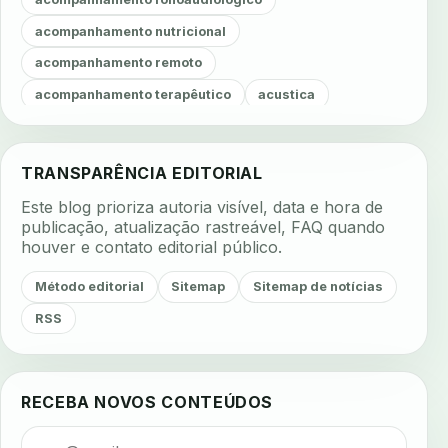
acompanhamento nutricional
acompanhamento remoto
acompanhamento terapêutico
acustica
acustica clinica
adesao
adesao ao tratamento
adesao do paciente
adesao odontologica
TRANSPARÊNCIA EDITORIAL
adesao tratamento
adesivos inteligentes
Este blog prioriza autoria visível, data e hora de
aerossois
agenda
agenda clinica
publicação, atualização rastreável, FAQ quando
houver e contato editorial público.
agenda inteligente
agenda odontologica
agendamento
agendamento digital
Método editorial
Sitemap
Sitemap de notícias
agendamento inteligente
agendamento online
RSS
agua da cadeira
ajuste estetico
ajuste oclusal
ajuste protetico
alergias
alertas clinicos
RECEBA NOVOS CONTEÚDOS
algometria
alinhadores
alta digital
alta rotacao
ambiente clinico
ampliacao