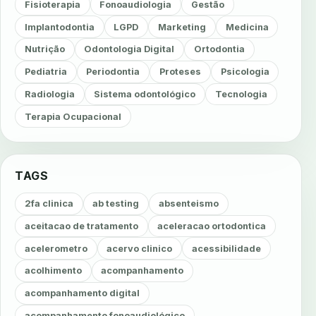
Fisioterapia
Fonoaudiologia
Gestão
Implantodontia
LGPD
Marketing
Medicina
Nutrição
Odontologia Digital
Ortodontia
Pediatria
Periodontia
Proteses
Psicologia
Radiologia
Sistema odontológico
Tecnologia
Terapia Ocupacional
TAGS
2fa clinica
ab testing
absenteismo
aceitacao de tratamento
aceleracao ortodontica
acelerometro
acervo clinico
acessibilidade
acolhimento
acompanhamento
acompanhamento digital
acompanhamento fonoaudiológico