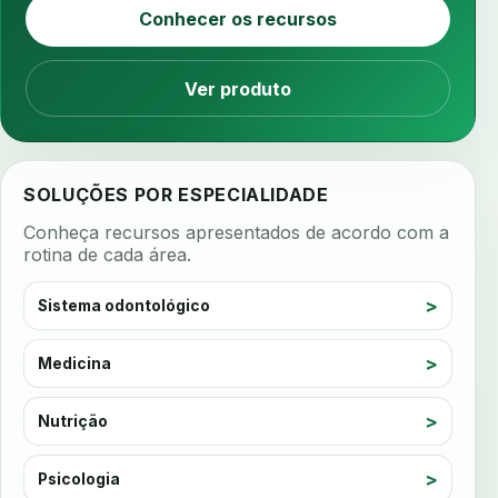
Conhecer os recursos
apps clinicos
aprendizado federado
apresentacao de plano
Ver produto
aquecimento de compostos
arcos personalizados
armazenamento dados
armazenamento materiais
arquivamento exames
SOLUÇÕES POR ESPECIALIDADE
arquivo clinico
arquivos 3d
Conheça recursos apresentados de acordo com a
arquivos radiológicos
assepsia
rotina de cada área.
assimetria facial
assinatura biometrica
Sistema odontológico
assinatura clinica
assinatura digital
assinatura eletronica
assinatura odontologica
Medicina
assistente de voz
assistente virtual
atendimento
atendimento multilingue
atm
Nutrição
ats odontologia
atualizações oficiais
Psicologia
auditoria
auditoria clinica