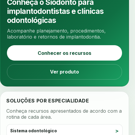
Conheça o Siodonto para
ansiedade odontologica
antes e depois
implantodontistas e clínicas
antibiotico
antibioticos
anticoagulados
odontológicas
anticoagulantes
aparelho intraoral
apdt
Acompanhe planejamento, procedimentos,
apertamento diurno
apinhamento dentario
laboratório e retornos de implantodontia.
apneia
apneia do sono
apneia sono
Conhecer os recursos
apps clinicos
aprendizado federado
apresentacao de plano
Ver produto
aquecimento de compostos
arcos personalizados
armazenamento dados
armazenamento materiais
arquivamento exames
SOLUÇÕES POR ESPECIALIDADE
arquivo clinico
arquivos 3d
Conheça recursos apresentados de acordo com a
arquivos radiológicos
assepsia
rotina de cada área.
assimetria facial
assinatura biometrica
Sistema odontológico
assinatura clinica
assinatura digital