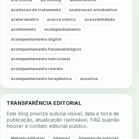
aceitacao de tratamento
aceleracao ortodontica
acelerometro
acervo clinico
acessibilidade
acolhimento
acompanhamento
acompanhamento digital
acompanhamento fonoaudiológico
acompanhamento nutricional
acompanhamento remoto
acompanhamento terapêutico
acustica
acustica clinica
adesao
adesao ao tratamento
adesao do paciente
adesao odontologica
TRANSPARÊNCIA EDITORIAL
adesao tratamento
adesivos inteligentes
Este blog prioriza autoria visível, data e hora de
aerossois
agenda
agenda clinica
publicação, atualização rastreável, FAQ quando
houver e contato editorial público.
agenda inteligente
agenda odontologica
agendamento
agendamento digital
Método editorial
Sitemap
Sitemap de notícias