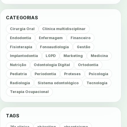
CATEGORIAS
Cirurgia Oral
Clínica multidisciplinar
Endodontia
Enfermagem
Financeiro
Fisioterapia
Fonoaudiologia
Gestão
Implantodontia
LGPD
Marketing
Medicina
Nutrição
Odontologia Digital
Ortodontia
Pediatria
Periodontia
Proteses
Psicologia
Radiologia
Sistema odontológico
Tecnologia
Terapia Ocupacional
TAGS
2fa clinica
ab testing
absenteismo