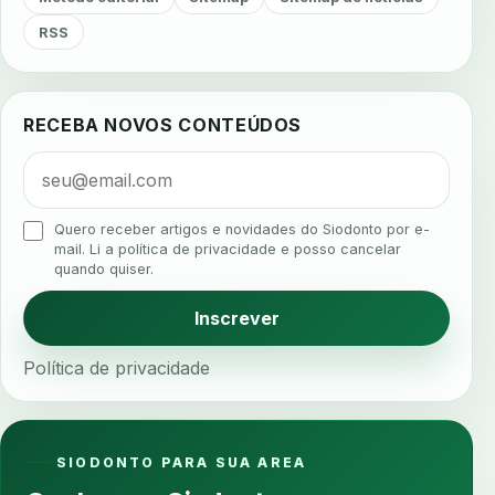
agendamento inteligente
agendamento online
RSS
agua da cadeira
ajuste estetico
ajuste oclusal
ajuste protetico
alergias
alertas clinicos
RECEBA NOVOS CONTEÚDOS
algometria
alinhadores
alta digital
alta rotacao
ambiente clinico
ampliacao
analgesia
analgesia digital
analise 3d
Quero receber artigos e novidades do Siodonto por e-
analise elementos finitos
analise facial
mail. Li a política de privacidade e posso cancelar
quando quiser.
analise funcional
analise mastigacao
anamnese
anamnese digital
Inscrever
anamnese estruturada
anamnese nutricional
Política de privacidade
ancoragem
anestesia
anestesia computadorizada
anestesia local
anotacoes
ansiedade
ansiedade infantil
SIODONTO PARA SUA AREA
ansiedade na cadeira
ansiedade no consultorio