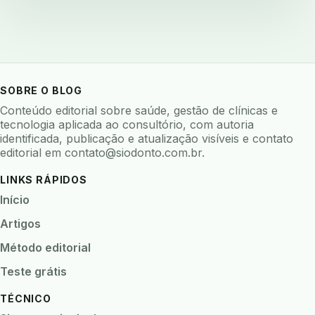
backup 321
backup clinica
backup prontuario
baterias
beacons
bioacustica
bioativos
bioceramicos
biocompatibilidade
biofeedback
biofilme
biofilme dental
SOBRE O BLOG
biofilme linhas agua
bioimpedancia
Conteúdo editorial sobre saúde, gestão de clínicas e
biomarcadores
biomateriais
biomecanica
tecnologia aplicada ao consultório, com autoria
identificada, publicação e atualização visíveis e contato
biometria
biometria clinica
biometria facial
editorial em
contato@siodonto.com.br
.
biopsia
biopsia oral
biosseguranca
LINKS RÁPIDOS
biosseguranca clinica
biosseguranca digital
Início
biossensores
bitewing
ble odontologia
Artigos
blockchain
bndes
boletins epidemiológicos
Método editorial
bpm
bruxismo
busca semantica
cad cam
Teste grátis
cadastro paciente
cadcam
TÉCNICO
cadeia de custodia
cadeia do frio
cadeia fria