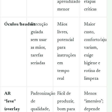
aprendizado
etapas
menor
críticas
Óculos/headset
Execução
Mãos
Maior
guiada
livres,
custo,
sem usar
potencial
conforto/ajuste
as mãos,
para
variam,
tarefas
instruções
exige
seriadas
em
higiene e
tempo
rotina de
real
limpeza
AR
Padronização
Fácil de
Menos
“leve”
de
produzir,
“imersivo”;
(overlay
qualidade,
bom para
depende