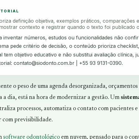
ITORIAL
rioriza definição objetiva, exemplos práticos, comparações 
mostrar contexto e registrar quando o texto foi publicado o
ta inventar números, estudos ou funcionalidades não confi
ma pede critério de decisão, o conteúdo prioriza checklist
l tem objetivo educativo e não substitui avaliação clínica, ju
torial:
contato@siodonto.com.br
| +55 93 9131-0390.
a sente o peso de uma agenda desorganizada, orçamento
a a dia, está na hora de modernizar a gestão. Um
sistem
raliza processos, automatiza o contato com pacientes e
 com previsibilidade.
um
software odontológico
em nuvem, pensado para o conte