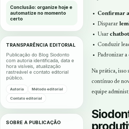
Conclusão: organize hoje e
automatize no momento
Confirmar a
certo
Disparar
lem
Usar
chatbo
TRANSPARÊNCIA EDITORIAL
Conduzir le
Publicação do Blog Siodonto
Padronizar a
com autoria identificada, data e
hora visíveis, atualização
Na prática, isso
rastreável e contato editorial
público.
contínuo de nov
Autoria
Método editorial
equipe administ
Contato editorial
Siodon
produti
SOBRE A PUBLICAÇÃO