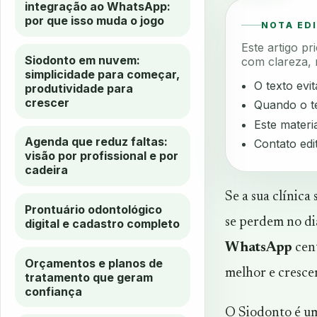
integração ao WhatsApp:
por que isso muda o jogo
NOTA ED
Este artigo p
Siodonto em nuvem:
com clareza, 
simplicidade para começar,
O texto evi
produtividade para
crescer
Quando o te
Este materia
Agenda que reduz faltas:
Contato edi
visão por profissional e por
cadeira
Se a sua clínic
Prontuário odontológico
se perdem no di
digital e cadastro completo
WhatsApp
cent
Orçamentos e planos de
melhor e crescer
tratamento que geram
confiança
O Siodonto é 