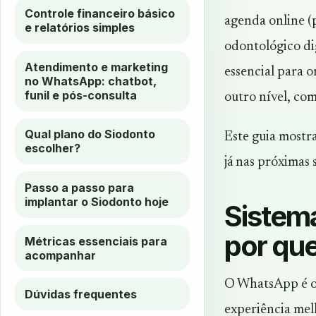
Controle financeiro básico
agenda online (p
e relatórios simples
odontológico di
Atendimento e marketing
essencial para 
no WhatsApp: chatbot,
funil e pós-consulta
outro nível, com
Qual plano do Siodonto
Este guia mostra
escolher?
já nas próximas
Passo a passo para
implantar o Siodonto hoje
Sistem
por que
Métricas essenciais para
acompanhar
O WhatsApp é o 
Dúvidas frequentes
experiência mel