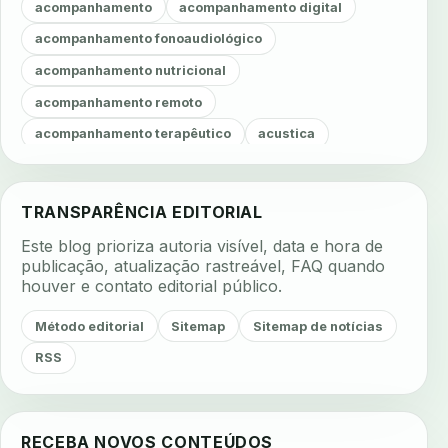
acompanhamento
acompanhamento digital
acompanhamento fonoaudiológico
acompanhamento nutricional
acompanhamento remoto
acompanhamento terapêutico
acustica
acustica clinica
adesao
adesao ao tratamento
adesao do paciente
adesao odontologica
TRANSPARÊNCIA EDITORIAL
adesao tratamento
adesivos inteligentes
Este blog prioriza autoria visível, data e hora de
aerossois
agenda
agenda clinica
publicação, atualização rastreável, FAQ quando
houver e contato editorial público.
agenda inteligente
agenda odontologica
agendamento
agendamento digital
Método editorial
Sitemap
Sitemap de notícias
agendamento inteligente
agendamento online
RSS
agua da cadeira
ajuste estetico
ajuste oclusal
ajuste protetico
alergias
alertas clinicos
RECEBA NOVOS CONTEÚDOS