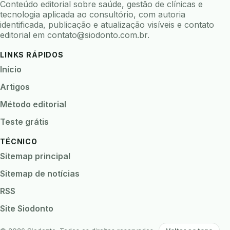
Conteúdo editorial sobre saúde, gestão de clínicas e
biofeedback
biofilme
biofilme dental
tecnologia aplicada ao consultório, com autoria
identificada, publicação e atualização visíveis e contato
biofilme linhas agua
bioimpedancia
editorial em
contato@siodonto.com.br
.
biomarcadores
biomateriais
biomecanica
LINKS RÁPIDOS
biometria
biometria clinica
biometria facial
Início
biopsia
biopsia oral
biosseguranca
Artigos
biosseguranca clinica
biosseguranca digital
Método editorial
biossensores
bitewing
ble odontologia
Teste grátis
blockchain
bndes
boletins epidemiológicos
TÉCNICO
bpm
brincar
bruxismo
busca semantica
Sitemap principal
cad cam
cadastro paciente
cadcam
Sitemap de notícias
cadeia de custodia
cadeia do frio
cadeia fria
RSS
cadeira conectada
cadeira odontologica
Site Siodonto
Caderneta da Criança
calibracao
camera documentos
camera intraoral