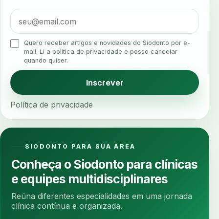
algometria
alinhadores
alta digital
alta rotacao
ambiente clinico
ampliacao
analgesia
analgesia digital
analise 3d
Quero receber artigos e novidades do Siodonto por e-
analise elementos finitos
analise facial
mail. Li a política de privacidade e posso cancelar
quando quiser.
analise funcional
analise mastigacao
anamnese
anamnese digital
Inscrever
anamnese estruturada
anamnese nutricional
Política de privacidade
ancoragem
anestesia
anestesia computadorizada
anestesia local
anotacoes
ansiedade
ansiedade infantil
SIODONTO PARA SUA AREA
ansiedade na cadeira
ansiedade no consultorio
Conheça o Siodonto para clínicas
ansiedade odontologica
antes e depois
e equipes multidisciplinares
antibiotico
antibioticos
anticoagulados
Reúna diferentes especialidades em uma jornada
anticoagulantes
aparelho intraoral
apdt
clínica contínua e organizada.
apertamento diurno
apinhamento dentario