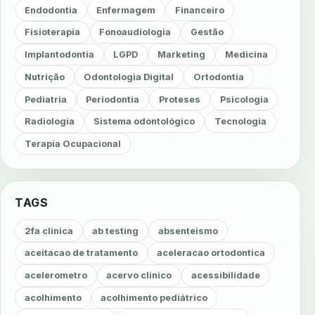
Endodontia
Enfermagem
Financeiro
Fisioterapia
Fonoaudiologia
Gestão
Implantodontia
LGPD
Marketing
Medicina
Nutrição
Odontologia Digital
Ortodontia
Pediatria
Periodontia
Proteses
Psicologia
Radiologia
Sistema odontológico
Tecnologia
Terapia Ocupacional
TAGS
2fa clinica
ab testing
absenteismo
aceitacao de tratamento
aceleracao ortodontica
acelerometro
acervo clinico
acessibilidade
acolhimento
acolhimento pediátrico