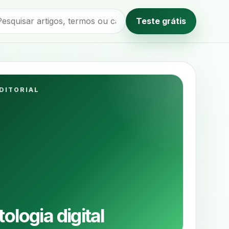
Teste grátis
Método editorial
DITORIAL
ologia digital