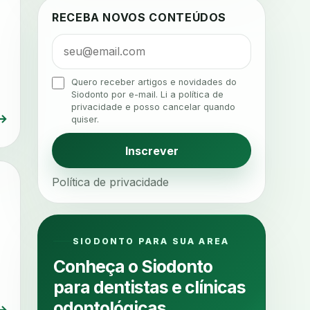
agenda
agenda clinica
RECEBA NOVOS CONTEÚDOS
agenda inteligente
agenda odontologica
agendamento
Quero receber artigos e novidades do
Siodonto por e-mail. Li a política de
agendamento digital
privacidade e posso cancelar quando
→
quiser.
agendamento inteligente
agendamento online
Inscrever
agua da cadeira
ajuste estetico
Política de privacidade
ajuste oclusal
ajuste protetico
alergias
alertas clinicos
algometria
alinhadores
SIODONTO PARA SUA AREA
alta digital
alta rotacao
Conheça o Siodonto
ambiente clinico
ampliacao
para dentistas e clínicas
analgesia
analgesia digital
odontológicas
→