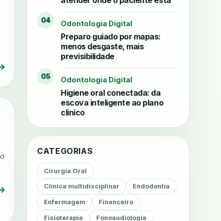
atender onde o paciente está
04
Odontologia Digital
Preparo guiado por mapas:
menos desgaste, mais
previsibilidade
→
05
Odontologia Digital
Higiene oral conectada: da
escova inteligente ao plano
clínico
CATEGORIAS
ão
Cirurgia Oral
Clínica multidisciplinar
Endodontia
→
Enfermagem
Financeiro
Fisioterapia
Fonoaudiologia