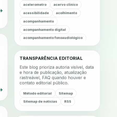
acelerometro
acervo clinico
→
acessibilidade
acolhimento
acompanhamento
acompanhamento digital
acompanhamento fonoaudiológico
acompanhamento nutricional
acompanhamento remoto
TRANSPARÊNCIA EDITORIAL
acompanhamento terapêutico
Este blog prioriza autoria visível, data
acustica
acustica clinica
e hora de publicação, atualização
rastreável, FAQ quando houver e
adesao
adesao ao tratamento
contato editorial público.
adesao do paciente
→
Método editorial
Sitemap
adesao odontologica
Sitemap de notícias
RSS
adesao tratamento
adesivos inteligentes
aerossois