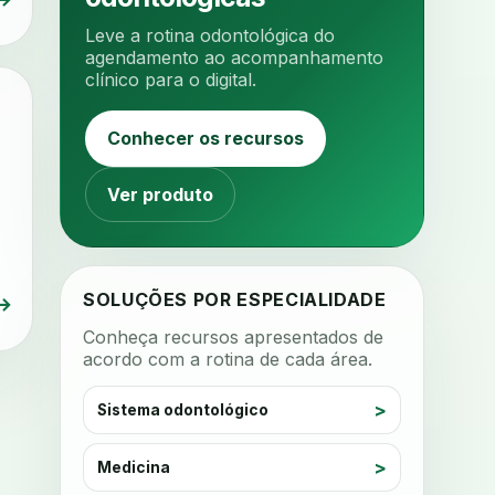
analise 3d
Leve a rotina odontológica do
analise elementos finitos
agendamento ao acompanhamento
clínico para o digital.
analise facial
analise funcional
analise mastigacao
anamnese
Conhecer os recursos
anamnese digital
anamnese estruturada
Ver produto
anamnese nutricional
ancoragem
anestesia
anestesia computadorizada
SOLUÇÕES POR ESPECIALIDADE
→
anestesia local
anotacoes
Conheça recursos apresentados de
acordo com a rotina de cada área.
ansiedade
ansiedade infantil
ansiedade na cadeira
Sistema odontológico
ansiedade no consultorio
ansiedade odontologica
Medicina