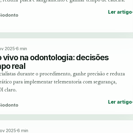
, reduzir placa e sangramento e ganhar tempo de cadeira.
Ler artigo
 Siodonto
ov 2025
6 min
 vivo na odontologia: decisões
po real
ecialistas durante o procedimento, ganhe precisão e reduza
rático para implementar telementoria com segurança,
I claro.
Ler artigo
 Siodonto
ov 2025
6 min