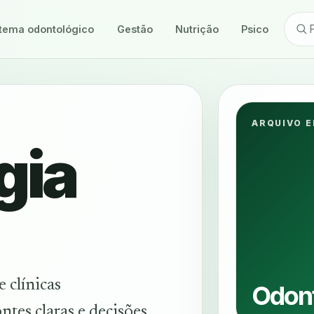
tema odontológico
Gestão
Nutrição
Psicologia
ARQUIVO E
gia
 clínicas
Odont
ntes claras e decisões