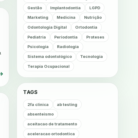
Gestão
Implantodontia
LGPD
Marketing
Medicina
Nutrição
Odontologia Digital
Ortodontia
Pediatria
Periodontia
Proteses
Psicologia
Radiologia
a
Sistema odontológico
Tecnologia
Terapia Ocupacional
→
TAGS
2fa clinica
ab testing
absenteismo
aceitacao de tratamento
aceleracao ortodontica