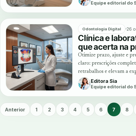
Equipe editorial do
26 o
Odontologia Digital
Clínica e labor
que acerta na p
Otimize prazo, ajuste e pr
claro: prescrições comple
retrabalhos e elevam a ex
Editora Sia
Equipe editorial do
Anterior
1
2
3
4
5
6
7
8