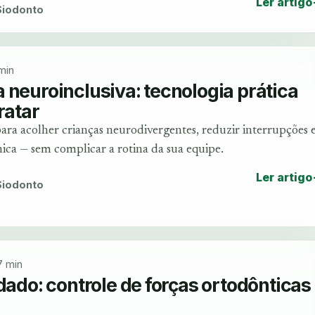
Ler artigo
 Siodonto
min
 neuroinclusiva: tecnologia prática
ratar
ara acolher crianças neurodivergentes, reduzir interrupções 
nica — sem complicar a rotina da sua equipe.
Ler artigo
 Siodonto
7 min
 dado: controle de forças ortodônticas