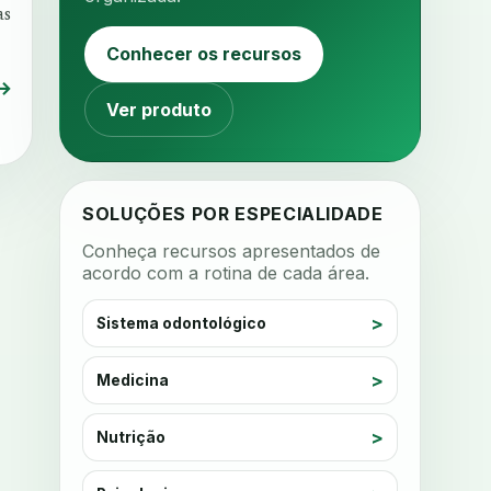
as
analise mastigacao
anamnese
Conhecer os recursos
anamnese digital
→
anamnese estruturada
Ver produto
anamnese nutricional
ancoragem
anestesia
anestesia computadorizada
SOLUÇÕES POR ESPECIALIDADE
anestesia local
anotacoes
Conheça recursos apresentados de
acordo com a rotina de cada área.
ansiedade
ansiedade infantil
ansiedade na cadeira
Sistema odontológico
ansiedade no consultorio
ansiedade odontologica
Medicina
antes e depois
antibiotico
Nutrição
antibioticos
anticoagulados
anticoagulantes
aparelho intraoral