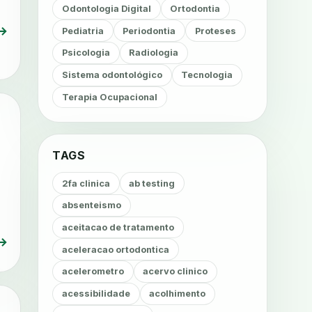
Odontologia Digital
Ortodontia
→
Pediatria
Periodontia
Proteses
Psicologia
Radiologia
Sistema odontológico
Tecnologia
Terapia Ocupacional
TAGS
2fa clinica
ab testing
absenteismo
aceitacao de tratamento
→
aceleracao ortodontica
acelerometro
acervo clinico
acessibilidade
acolhimento