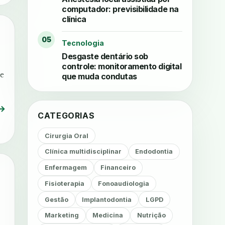
computador: previsibilidade na
clínica
05
Tecnologia
Desgaste dentário sob
controle: monitoramento digital
 e
que muda condutas
→
CATEGORIAS
Cirurgia Oral
Clínica multidisciplinar
Endodontia
Enfermagem
Financeiro
Fisioterapia
Fonoaudiologia
Gestão
Implantodontia
LGPD
Marketing
Medicina
Nutrição