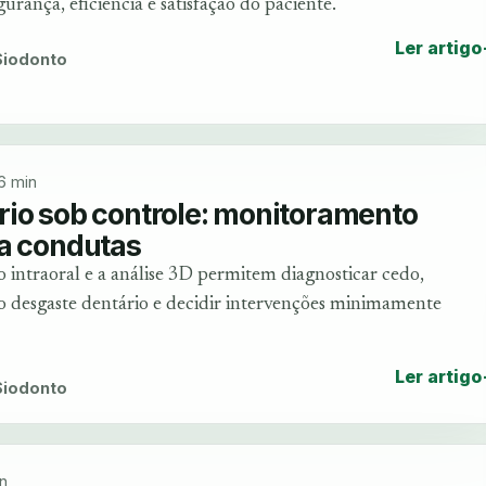
rança, eficiência e satisfação do paciente.
Ler artigo
 Siodonto
6 min
rio sob controle: monitoramento
da condutas
intraoral e a análise 3D permitem diagnosticar cedo,
 desgaste dentário e decidir intervenções minimamente
Ler artigo
 Siodonto
n