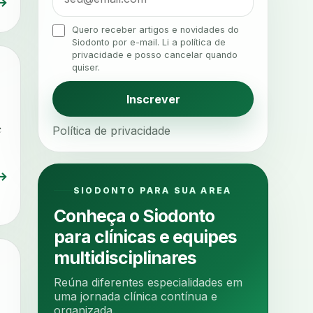
→
agenda odontologica
agendamento
Quero receber artigos e novidades do
Siodonto por e-mail. Li a política de
agendamento digital
privacidade e posso cancelar quando
quiser.
agendamento inteligente
agendamento online
Inscrever
agua da cadeira
ajuste estetico
Política de privacidade
e
ajuste oclusal
ajuste protetico
alergias
alertas clinicos
→
algometria
alinhadores
SIODONTO PARA SUA AREA
alta digital
alta rotacao
Conheça o Siodonto
ambiente clinico
ampliacao
para clínicas e equipes
analgesia
analgesia digital
multidisciplinares
analise 3d
Reúna diferentes especialidades em
analise elementos finitos
uma jornada clínica contínua e
organizada.
analise facial
analise funcional