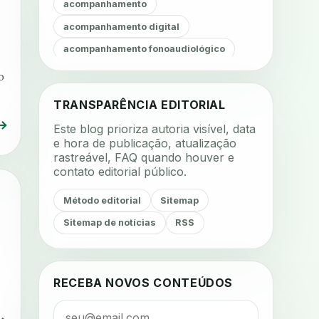
acompanhamento
acompanhamento digital
acompanhamento fonoaudiológico
acompanhamento nutricional
o
acompanhamento remoto
TRANSPARÊNCIA EDITORIAL
acompanhamento terapêutico
→
Este blog prioriza autoria visível, data
acustica
acustica clinica
e hora de publicação, atualização
rastreável, FAQ quando houver e
adesao
adesao ao tratamento
contato editorial público.
adesao do paciente
Método editorial
Sitemap
adesao odontologica
Sitemap de notícias
RSS
adesao tratamento
adesivos inteligentes
aerossois
agenda
agenda clinica
RECEBA NOVOS CONTEÚDOS
agenda inteligente