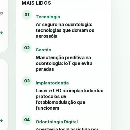
MAIS LIDOS
os
01
Tecnologia
Ar seguro na odontologia:
tecnologias que domam os
→
aerossóis
02
Gestão
Manutenção preditiva na
odontologia: IoT que evita
paradas
03
Implantodontia
Laser e LED na implantodontia:
protocolos de
fotobiomodulação que
funcionam
→
04
Odontologia Digital
Anestesia local assistida por