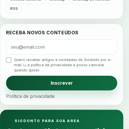
agendamento inteligente
agendamento online
RSS
agua da cadeira
ajuste estetico
ajuste oclusal
ajuste protetico
alergias
alertas clinicos
RECEBA NOVOS CONTEÚDOS
algometria
alinhadores
alta digital
alta rotacao
ambiente clinico
ampliacao
analgesia
analgesia digital
analise 3d
Quero receber artigos e novidades do Siodonto por e-
analise elementos finitos
analise facial
mail. Li a política de privacidade e posso cancelar
quando quiser.
analise funcional
analise mastigacao
anamnese
anamnese digital
Inscrever
anamnese estruturada
anamnese nutricional
Política de privacidade
ancoragem
anestesia
anestesia computadorizada
anestesia local
anotacoes
ansiedade
ansiedade infantil
SIODONTO PARA SUA AREA
ansiedade na cadeira
ansiedade no consultorio