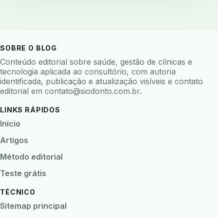
avaliar software odontologico
backup
backup 321
backup clinica
backup prontuario
baterias
beacons
bioacustica
bioativos
SOBRE O BLOG
bioceramicos
biocompatibilidade
Conteúdo editorial sobre saúde, gestão de clínicas e
biofeedback
biofilme
biofilme dental
tecnologia aplicada ao consultório, com autoria
identificada, publicação e atualização visíveis e contato
biofilme linhas agua
bioimpedancia
editorial em
contato@siodonto.com.br
.
biomarcadores
biomateriais
biomecanica
LINKS RÁPIDOS
biometria
biometria clinica
biometria facial
Início
biopsia
biopsia oral
biosseguranca
Artigos
biosseguranca clinica
biosseguranca digital
Método editorial
biossensores
bitewing
ble odontologia
Teste grátis
blockchain
bndes
boletins epidemiológicos
TÉCNICO
bpm
brincar
bruxismo
busca semantica
Sitemap principal
cad cam
cadastro paciente
cadcam