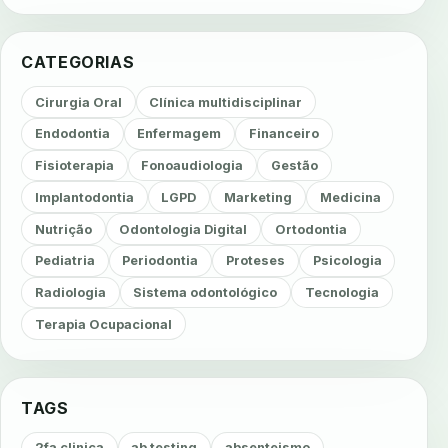
CATEGORIAS
Cirurgia Oral
Clínica multidisciplinar
Endodontia
Enfermagem
Financeiro
Fisioterapia
Fonoaudiologia
Gestão
Implantodontia
LGPD
Marketing
Medicina
Nutrição
Odontologia Digital
Ortodontia
Pediatria
Periodontia
Proteses
Psicologia
Radiologia
Sistema odontológico
Tecnologia
Terapia Ocupacional
TAGS
2fa clinica
ab testing
absenteismo