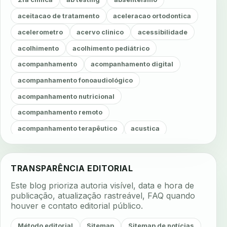
aceitacao de tratamento
aceleracao ortodontica
acelerometro
acervo clinico
acessibilidade
acolhimento
acolhimento pediátrico
acompanhamento
acompanhamento digital
acompanhamento fonoaudiológico
acompanhamento nutricional
acompanhamento remoto
acompanhamento terapêutico
acustica
acustica clinica
adesao
adesao ao tratamento
adesao do paciente
adesao odontologica
TRANSPARÊNCIA EDITORIAL
adesao tratamento
adesivos inteligentes
Este blog prioriza autoria visível, data e hora de
aerossois
agenda
agenda clinica
publicação, atualização rastreável, FAQ quando
houver e contato editorial público.
agenda inteligente
agenda odontologica
agendamento
agendamento digital
Método editorial
Sitemap
Sitemap de notícias