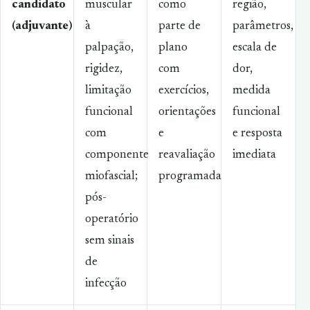
candidato
muscular
como
região,
(adjuvante)
à
parte de
parâmetros,
palpação,
plano
escala de
rigidez,
com
dor,
limitação
exercícios,
medida
funcional
orientações
funcional
com
e
e resposta
componente
reavaliação
imediata
miofascial;
programada
pós-
operatório
sem sinais
de
infecção