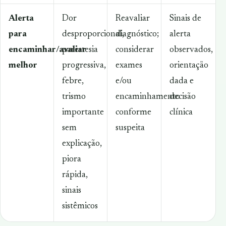
Alerta
Dor
Reavaliar
Sinais de
para
desproporcional,
diagnóstico;
alerta
encaminhar/avaliar
parestesia
considerar
observados,
melhor
progressiva,
exames
orientação
febre,
e/ou
dada e
trismo
encaminhamento
decisão
importante
conforme
clínica
sem
suspeita
explicação,
piora
rápida,
sinais
sistêmicos