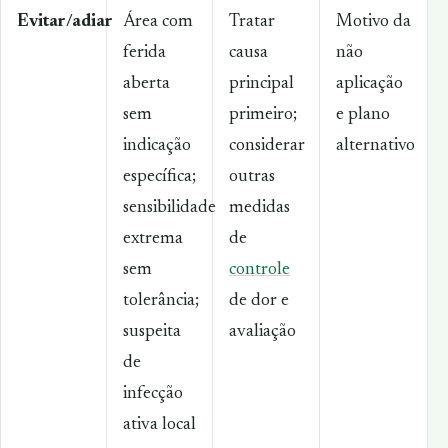
Evitar/adiar
Área com
Tratar
Motivo da
ferida
causa
não
aberta
principal
aplicação
sem
primeiro;
e plano
indicação
considerar
alternativo
específica;
outras
sensibilidade
medidas
extrema
de
sem
controle
tolerância;
de dor e
suspeita
avaliação
de
infecção
ativa local