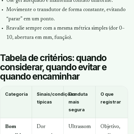
Use gel adequado e mantenha contato uniforme.
Movimente o transdutor de forma constante, evitando
“parar” em um ponto.
Reavalie sempre com a mesma métrica simples (dor 0–
10, abertura em mm, função).
Tabela de critérios: quando
considerar, quando evitar e
quando encaminhar
Categoria
Sinais/condições
Conduta
O que
típicas
mais
registrar
segura
Bom
Dor
Ultrassom
Objetivo,