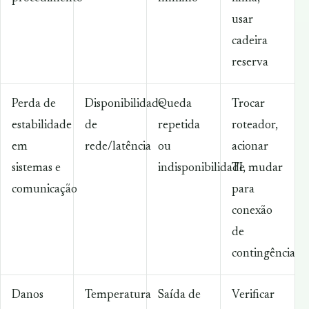
usar
cadeira
reserva
Perda de
Disponibilidade
Queda
Trocar
estabilidade
de
repetida
roteador,
em
rede/latência
ou
acionar
sistemas e
indisponibilidade
TI, mudar
comunicação
para
conexão
de
contingência
Danos
Temperatura
Saída de
Verificar