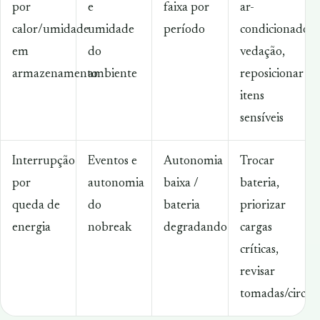
por
e
faixa por
ar-
calor/umidade
umidade
período
condicionado,
em
do
vedação,
armazenamento
ambiente
reposicionar
itens
sensíveis
Interrupção
Eventos e
Autonomia
Trocar
por
autonomia
baixa /
bateria,
queda de
do
bateria
priorizar
energia
nobreak
degradando
cargas
críticas,
revisar
tomadas/circui