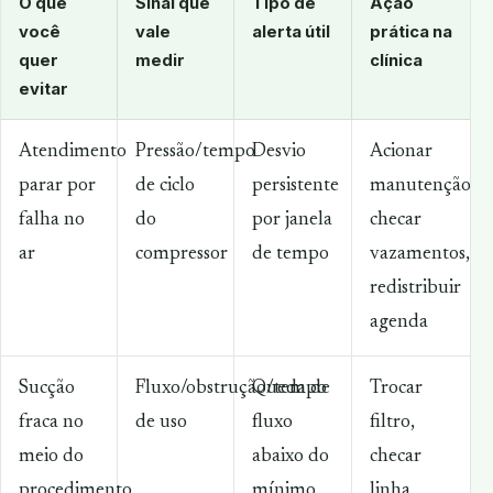
O que
Sinal que
Tipo de
Ação
você
vale
alerta útil
prática na
quer
medir
clínica
evitar
Atendimento
Pressão/tempo
Desvio
Acionar
parar por
de ciclo
persistente
manutenção,
falha no
do
por janela
checar
ar
compressor
de tempo
vazamentos,
redistribuir
agenda
Sucção
Fluxo/obstrução/tempo
Queda de
Trocar
fraca no
de uso
fluxo
filtro,
meio do
abaixo do
checar
procedimento
mínimo
linha,