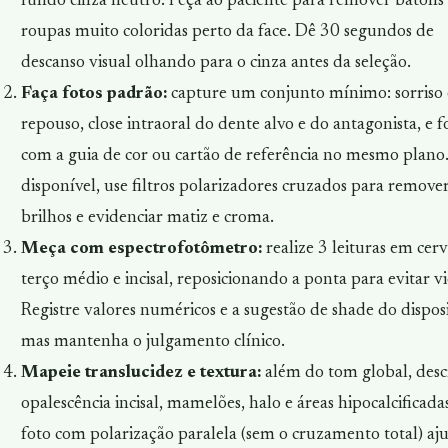
fundo cinza neutro. Peça ao paciente para remover batons
roupas muito coloridas perto da face. Dê 30 segundos de
descanso visual olhando para o cinza antes da seleção.
Faça fotos padrão:
capture um conjunto mínimo: sorriso
repouso, close intraoral do dente alvo e do antagonista, e f
com a guia de cor ou cartão de referência no mesmo plano.
disponível, use filtros polarizadores cruzados para remove
brilhos e evidenciar matiz e croma.
Meça com espectrofotômetro:
realize 3 leituras em cerv
terço médio e incisal, reposicionando a ponta para evitar vi
Registre valores numéricos e a sugestão de
shade
do disposi
mas mantenha o julgamento clínico.
Mapeie translucidez e textura:
além do tom global, desc
opalescência incisal, mamelões, halo e áreas hipocalcificad
foto com polarização paralela (sem o cruzamento total) aj