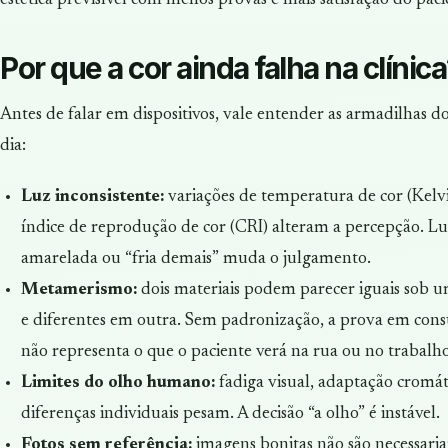
estética previsível com menos provas e mais satisfação do paci
Por que a cor ainda falha na clínic
Antes de falar em dispositivos, vale entender as armadilhas do
dia:
Luz inconsistente:
variações de temperatura de cor (Kelvi
índice de reprodução de cor (CRI) alteram a percepção. L
amarelada ou “fria demais” muda o julgamento.
Metamerismo:
dois materiais podem parecer iguais sob u
e diferentes em outra. Sem padronização, a prova em cons
não representa o que o paciente verá na rua ou no trabalho
Limites do olho humano:
fadiga visual, adaptação cromát
diferenças individuais pesam. A decisão “a olho” é instável.
Fotos sem referência:
imagens bonitas não são necessari