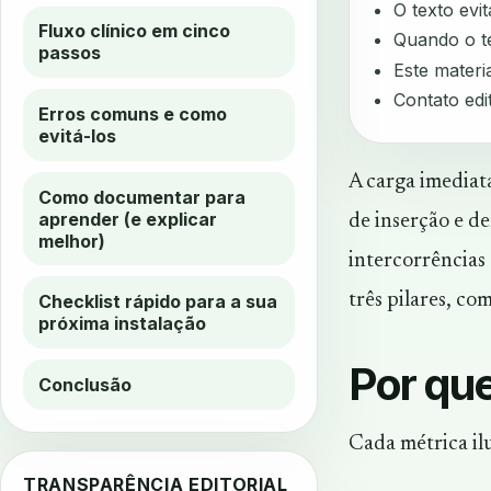
O texto evi
Fluxo clínico em cinco
Quando o te
passos
Este materia
Contato edi
Erros comuns e como
evitá-los
A carga imediat
Como documentar para
aprender (e explicar
de inserção e d
melhor)
intercorrências
três pilares, co
Checklist rápido para a sua
próxima instalação
Por que
Conclusão
Cada métrica il
TRANSPARÊNCIA EDITORIAL