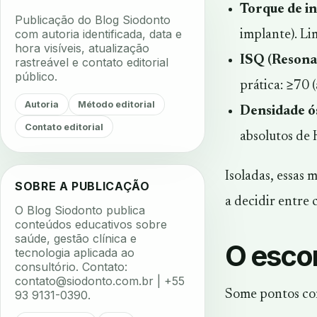
Torque de i
Publicação do Blog Siodonto
com autoria identificada, data e
implante). Li
hora visíveis, atualização
ISQ (Resona
rastreável e contato editorial
público.
prática: ≥70 
Autoria
Método editorial
Densidade ó
Contato editorial
absolutos de
Isoladas, essas
SOBRE A PUBLICAÇÃO
a decidir entre 
O Blog Siodonto publica
conteúdos educativos sobre
saúde, gestão clínica e
O escor
tecnologia aplicada ao
consultório. Contato:
contato@siodonto.com.br
| +55
Some pontos co
93 9131-0390.