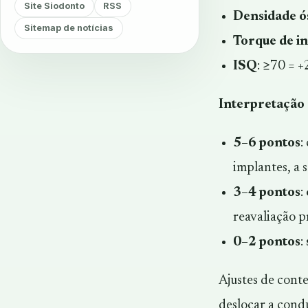
Site Siodonto
RSS
Densidade ó
Sitemap de notícias
Torque de i
ISQ
: ≥70 = +
Interpretação d
5–6 pontos
:
implantes, a 
3–4 pontos
:
reavaliação p
0–2 pontos
:
Ajustes de cont
deslocar a cond