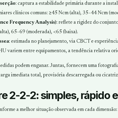
nserção
: captura a estabilidade primária durante a insta
miares clínicos comuns: ≥45 Ncm (alta), 35–44 Ncm (mo
nce Frequency Analysis)
: reflete a rigidez do conjun
(alta), 65–69 (moderada), <65 (baixa).
ssea
: estimada no planejamento, via CBCT e experiência
 HU variem entre equipamentos, a
tendência
relativa or
 medidas podem enganar. Juntas, fornecem uma fotografi
carga imediata total, provisória descarregada ou cicatri
e 2-2-2: simples, rápido e
nforme a melhor situação observada em cada dimensão: