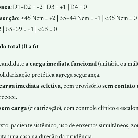
ssea
: D1–D2 = +2 | D3 = +1 | D4 = 0
nserção
: ≥45 Ncm = +2 | 35–44 Ncm = +1 | <35 Ncm = 0
2 | 65–69 = +1 | <65 = 0
o total (0 a 6)
:
 candidato a
carga imediata funcional
(unitária ou múl
solidarização protética agrega segurança.
carga imediata seletiva
, com provisório
sem contato 
recoce.
sem carga
(cicatrização), com controle clínico e escal
exto
: paciente sistêmico, uso de enxertos simultâneos, z
uta uma casa na direção da prudência.