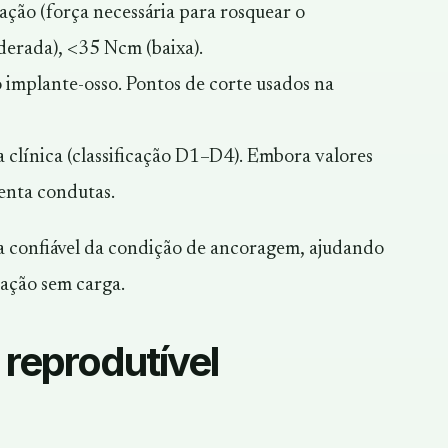
lação (força necessária para rosquear o
derada), <35 Ncm (baixa).
to implante-osso. Pontos de corte usados na
 clínica (classificação D1–D4). Embora valores
ienta condutas.
a confiável da condição de ancoragem, ajudando
zação sem carga.
 reprodutível