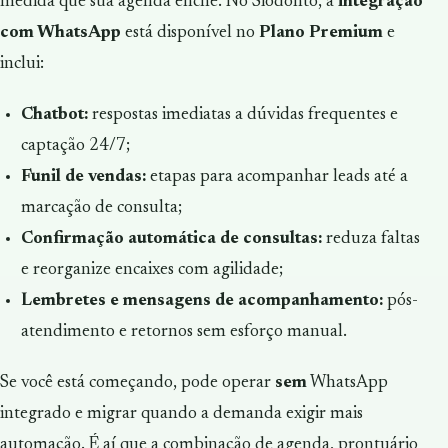
medida que sua agenda enche. No Siodonto, a
integração
com WhatsApp
está disponível no
Plano Premium
e
inclui:
Chatbot:
respostas imediatas a dúvidas frequentes e
captação 24/7;
Funil de vendas:
etapas para acompanhar leads até a
marcação de consulta;
Confirmação automática de consultas:
reduza faltas
e reorganize encaixes com agilidade;
Lembretes e mensagens de acompanhamento:
pós-
atendimento e retornos sem esforço manual.
Se você está começando, pode operar
sem
WhatsApp
integrado e migrar quando a demanda exigir mais
automação. É aí que a combinação de agenda, prontuário