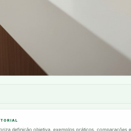
ITORIAL
rioriza definição objetiva, exemplos práticos, comparações 