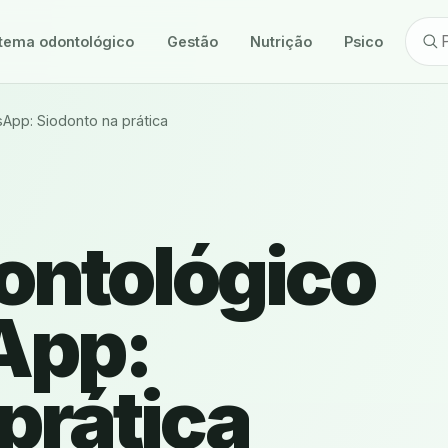
tema odontológico
Gestão
Nutrição
Psicologia
pp: Siodonto na prática
ontológico
App:
prática