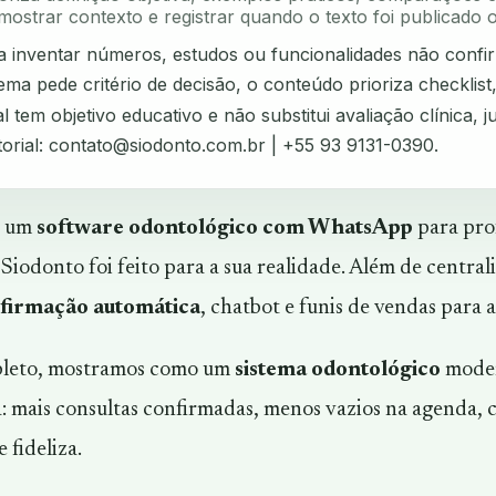
mostrar contexto e registrar quando o texto foi publicado o
ta inventar números, estudos ou funcionalidades não confi
ma pede critério de decisão, o conteúdo prioriza checklist
l tem objetivo educativo e não substitui avaliação clínica, ju
torial:
contato@siodonto.com.br
| +55 93 9131-0390.
a um
software odontológico com WhatsApp
para prof
o Siodonto foi feito para a sua realidade. Além de centra
firmação automática
, chatbot e funis de vendas para a
pleto, mostramos como um
sistema odontológico
moder
a: mais consultas confirmadas, menos vazios na agenda, 
 fideliza.