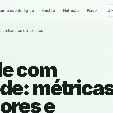
tema odontológico
Gestão
Nutrição
Psicologia
a alinhadores e implantes
de com
ade: métrica
ores e