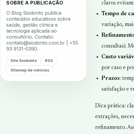
SOBRE A PUBLICAÇÃO
claros evitam
O Blog Siodonto publica
Tempo de ca
conteúdos educativos sobre
variação, mai
saúde, gestão clínica e
tecnologia aplicada ao
Refinamento
consultório. Contato:
contato@siodonto.com.br
| +55
consultas). M
93 9131-0390.
Custo variáv
Site Siodonto
RSS
por caso e po
Sitemap de notícias
Prazos
: temp
satisfação e
Dica prática: cl
extrações, neces
refinamento. Ass