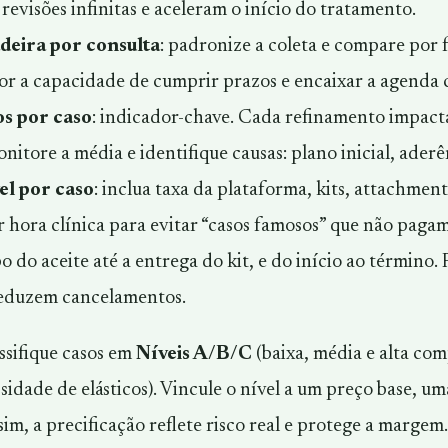
 revisões infinitas e aceleram o início do tratamento.
deira por consulta
: padronize a coleta e compare por
or a capacidade de cumprir prazos e encaixar a agenda
s por caso
: indicador-chave. Cada refinamento impacta
onitore a média e identifique causas: plano inicial, aderê
el por caso
: inclua taxa da plataforma, kits, attachme
r hora clínica para evitar “casos famosos” que não pagam
o do aceite até a entrega do kit, e do início ao término
 reduzem cancelamentos.
assifique casos em
Níveis A/B/C
(baixa, média e alta co
sidade de elásticos). Vincule o nível a um preço base, um
im, a precificação reflete risco real e protege a margem.