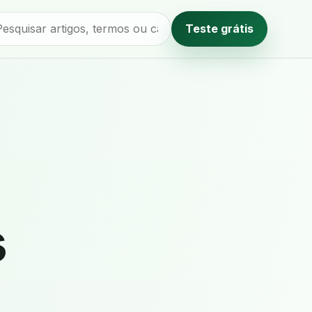
Teste grátis
Método editorial
s