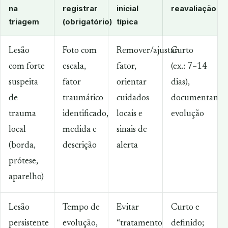
na
registrar
inicial
reavaliação
triagem
(obrigatório)
típica
Lesão
Foto com
Remover/ajustar
Curto
com forte
escala,
fator,
(ex.: 7–14
suspeita
fator
orientar
dias),
de
traumático
cuidados
documentando
trauma
identificado,
locais e
evolução
local
medida e
sinais de
(borda,
descrição
alerta
prótese,
aparelho)
Lesão
Tempo de
Evitar
Curto e
persistente
evolução,
“tratamento
definido;