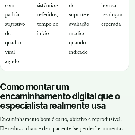
com
sistêmicos
de
houver
padrão
referidos,
suporte e
resolução
sugestivo
tempo de
avaliação
esperada
de
início
médica
quadro
quando
viral
indicado
agudo
Como montar um
encaminhamento digital que o
especialista realmente usa
Encaminhamento bom é curto, objetivo e reproduzível.
Ele reduz a chance de o paciente “se perder” e aumenta a