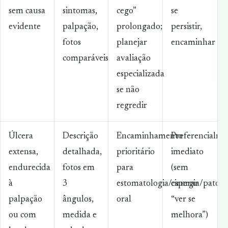
sem causa
sintomas,
cego”
se
evidente
palpação,
prolongado;
persistir,
fotos
planejar
encaminhar
comparáveis
avaliação
especializada
se não
regredir
Úlcera
Descrição
Encaminhamento
Preferencialme
extensa,
detalhada,
prioritário
imediato
endurecida
fotos em
para
(sem
à
3
estomatologia/cirurgia/patolo
esperar
palpação
ângulos,
oral
“ver se
ou com
medida e
melhora”)