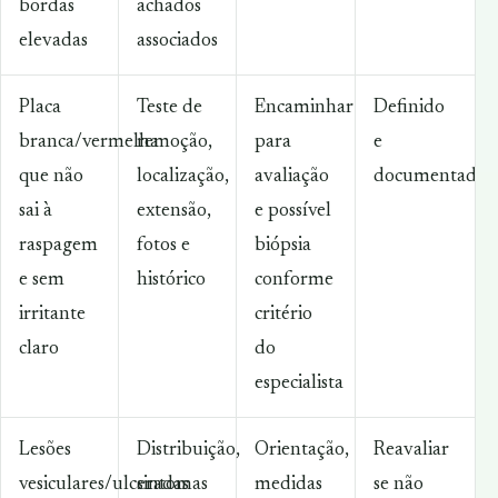
bordas
achados
elevadas
associados
Placa
Teste de
Encaminhar
Definido
branca/vermelha
remoção,
para
e
que não
localização,
avaliação
documentado
sai à
extensão,
e possível
raspagem
fotos e
biópsia
e sem
histórico
conforme
irritante
critério
claro
do
especialista
Lesões
Distribuição,
Orientação,
Reavaliar
vesiculares/ulceradas
sintomas
medidas
se não