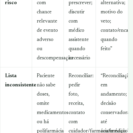
risco
com
prescrever;
alternativa;
chance
discutir
motivo do
relevante
com
veto;
de evento
médico
contato/enca
adverso
assistente
quando
ou
quando
feito”
descompensação
necessário
Lista
Paciente
Reconciliar:
“Reconciliação
inconsistente
não sabe
pedir
em
doses,
foto,
andamento;
omite
receita,
decisão
medicamentos
contato
conservadora
ou há
com
até
polifarmácia
cuidador/farmácia/médico
confirmação”