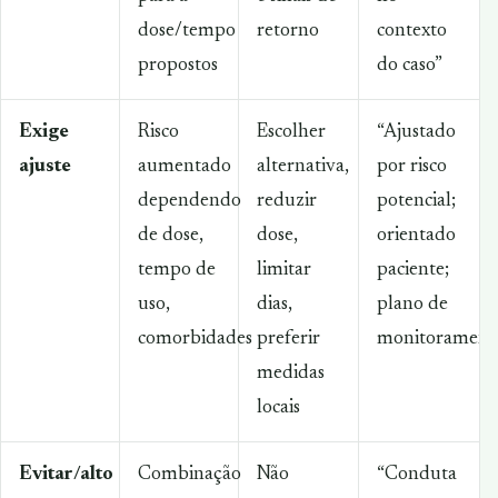
dose/tempo
retorno
contexto
propostos
do caso”
Exige
Risco
Escolher
“Ajustado
ajuste
aumentado
alternativa,
por risco
dependendo
reduzir
potencial;
de dose,
dose,
orientado
tempo de
limitar
paciente;
uso,
dias,
plano de
comorbidades
preferir
monitorament
medidas
locais
Evitar/alto
Combinação
Não
“Conduta