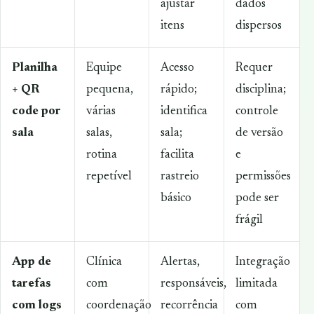
ajustar
dados
itens
dispersos
Planilha
Equipe
Acesso
Requer
+ QR
pequena,
rápido;
disciplina;
code por
várias
identifica
controle
sala
salas,
sala;
de versão
rotina
facilita
e
repetível
rastreio
permissões
básico
pode ser
frágil
App de
Clínica
Alertas,
Integração
tarefas
com
responsáveis,
limitada
com logs
coordenação
recorrência
com