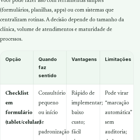
Você pode fazer isso com ferramentas simples
(formulários, planilhas, apps) ou com sistemas que
centralizam rotinas. A decisão depende do tamanho da
clínica, volume de atendimentos e maturidade de
processos.
Opção
Quando
Vantagens
Limitações
faz
sentido
Checklist
Consultório
Rápido de
Pode virar
em
pequeno
implementar;
“marcação
formulário
ou início
baixo
automática”
(tablet/celular)
de
custo;
sem
padronização
fácil
auditoria;