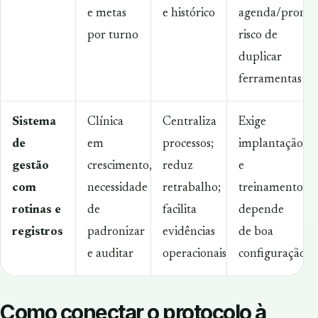
e metas
e histórico
agenda/prontuá
por turno
risco de
duplicar
ferramentas
Sistema
Clínica
Centraliza
Exige
de
em
processos;
implantação
gestão
crescimento,
reduz
e
com
necessidade
retrabalho;
treinamento;
rotinas e
de
facilita
depende
registros
padronizar
evidências
de boa
e auditar
operacionais
configuração
Como conectar o protocolo à