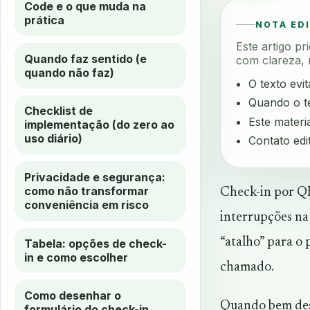
Code e o que muda na
prática
NOTA ED
Este artigo p
Quando faz sentido (e
com clareza, 
quando não faz)
O texto evi
Quando o te
Checklist de
Este materia
implementação (do zero ao
uso diário)
Contato edi
Privacidade e segurança:
como não transformar
Check-in por QR
conveniência em risco
interrupções na
“atalho” para o 
Tabela: opções de check-
in e como escolher
chamado.
Como desenhar o
Quando bem dese
formulário do check-in