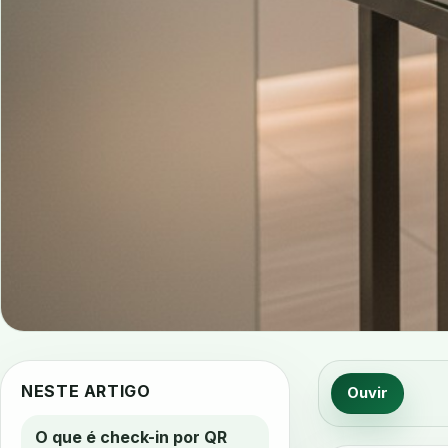
NESTE ARTIGO
Ouvir
O que é check-in por QR