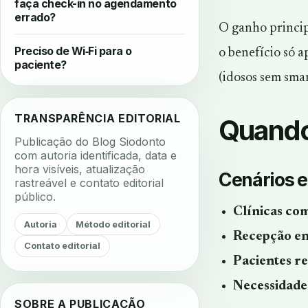
faça check-in no agendamento
errado?
O ganho principa
Preciso de Wi‑Fi para o
o benefício só 
paciente?
(idosos sem smar
TRANSPARÊNCIA EDITORIAL
Quando 
Publicação do Blog Siodonto
com autoria identificada, data e
hora visíveis, atualização
Cenários 
rastreável e contato editorial
público.
Clínicas co
Autoria
Método editorial
Recepção en
Contato editorial
Pacientes r
Necessidade 
SOBRE A PUBLICAÇÃO