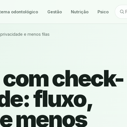
tema odontológico
Gestão
Nutrição
Psicologia
privacidade e menos filas
 com check-
de: fluxo,
 e menos