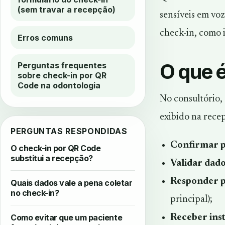
(sem travar a recepção)
sensíveis em voz
check-in, como i
Erros comuns
O que é
Perguntas frequentes
sobre check-in por QR
Code na odontologia
No consultório,
exibido na recep
PERGUNTAS RESPONDIDAS
Confirmar 
O check-in por QR Code
substitui a recepção?
Validar dado
Responder p
Quais dados vale a pena coletar
no check-in?
principal);
Como evitar que um paciente
Receber ins