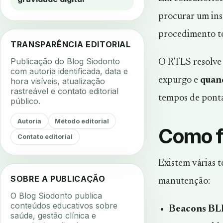
procurar um inst
procedimento te
TRANSPARÊNCIA EDITORIAL
Publicação do Blog Siodonto
O RTLS resolve 
com autoria identificada, data e
expurgo e
quan
hora visíveis, atualização
rastreável e contato editorial
tempos de ponta
público.
Autoria
Método editorial
Como f
Contato editorial
Existem várias 
SOBRE A PUBLICAÇÃO
manutenção:
O Blog Siodonto publica
conteúdos educativos sobre
Beacons BLE
saúde, gestão clínica e