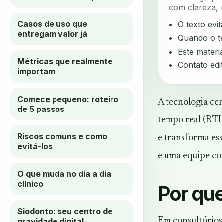
com clareza, 
Casos de uso que
O texto evi
entregam valor já
Quando o te
Este materia
Métricas que realmente
Contato edi
importam
Comece pequeno: roteiro
A tecnologia cer
de 5 passos
tempo real (RTLS
Riscos comuns e como
e transforma es
evitá-los
e uma equipe com
O que muda no dia a dia
clínico
Por que
Siodonto: seu centro de
Em consultórios
gravidade digital