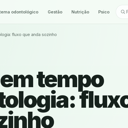
tema odontológico
Gestão
Nutrição
Psicologia
logia: fluxo que anda sozinho
 em tempo
tologia: flux
zinho