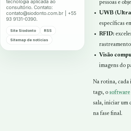
tecnologia aplicada ao
pessoas e obj
consultório. Contato:
UWB (Ultra
contato@siodonto.com.br
| +55
93 9131-0390.
específicas 
Site Siodonto
RSS
RFID:
excele
Sitemap de notícias
rastreamento
Visão compu
imagens do p
Na rotina, cada
tags, o
software
sala, iniciar um
na fase final.