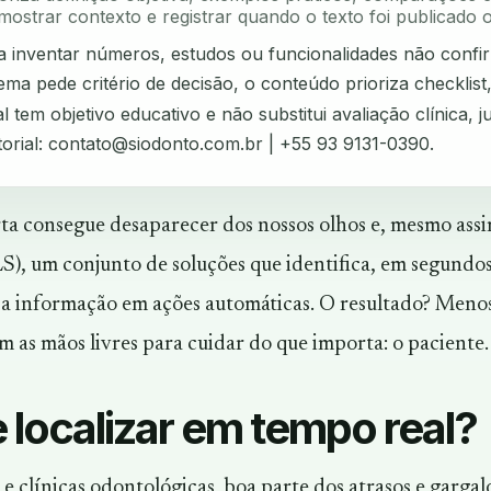
mostrar contexto e registrar quando o texto foi publicado o
ta inventar números, estudos ou funcionalidades não confi
ma pede critério de decisão, o conteúdo prioriza checklist
l tem objetivo educativo e não substitui avaliação clínica, ju
torial:
contato@siodonto.com.br
| +55 93 9131-0390.
ta consegue desaparecer dos nossos olhos e, mesmo assim
), um conjunto de soluções que identifica, em segundos,
sa informação em ações automáticas. O resultado? Menos
 as mãos livres para cuidar do que importa: o paciente.
 localizar em tempo real?
 e clínicas odontológicas, boa parte dos atrasos e garga