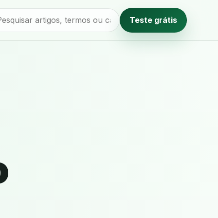
Teste grátis
Método editorial
o