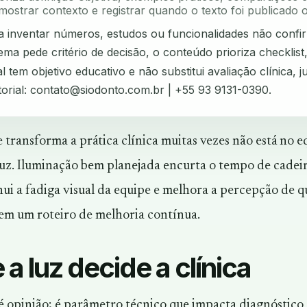
mostrar contexto e registrar quando o texto foi publicado o
ta inventar números, estudos ou funcionalidades não confi
ma pede critério de decisão, o conteúdo prioriza checklist
l tem objetivo educativo e não substitui avaliação clínica, ju
torial:
contato@siodonto.com.br
| +55 93 9131-0390.
e transforma a prática clínica muitas vezes não está no 
a luz. Iluminação bem planejada encurta o tempo de cade
nui a fadiga visual da equipe e melhora a percepção de 
 em um roteiro de melhoria contínua.
 a luz decide a clínica
é opinião; é parâmetro técnico que impacta diagnóstico