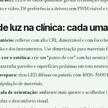
licker):
LEDs de baixa qualidade geram tremulação imper
to e vídeo. Dê preferência a drivers sem PWM visível e t
e luz na clínica: cada um
tório:
refletor com alto CRI, dimerizável e com foco b
o e dos instrumentos. Use dimerização para materiais fo
 cor e estética:
crie um “ponto de cor” com luz neutra 
antenha paredes e superfícies próximas em tons neutros
preparo:
tiras LED difusas ou painéis com 4000–5000 K
ipulação de materiais.
ala de orientação:
ambiente mais quente e acolhedor (4
eduz o desconforto visual.