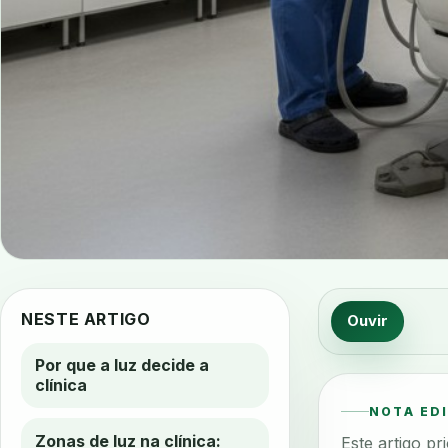
NESTE ARTIGO
Ouvir
Por que a luz decide a
clínica
NOTA ED
Zonas de luz na clínica:
Este artigo p