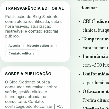
TRANSPARÊNCIA EDITORIAL
a dominar:
Publicação do Blog Siodonto
com autoria identificada, data e
CRI (Índice
hora visíveis, atualização
clínica, busq
rastreável e contato editorial
público.
Temperatura
Autoria
Método editorial
Para momentos
Contato editorial
Iluminância (
com ~500 lux;
SOBRE A PUBLICAÇÃO
Uniformida
O Blog Siodonto publica
superilumina
conteúdos educativos sobre
saúde, gestão clínica e
Ofuscament
tecnologia aplicada ao
Prefira difus
consultório. Contato:
contato@siodonto.com.br
| +55