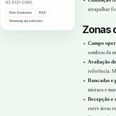
Cintilação (f
93 9131-0390.
atrapalhar fo
Site Siodonto
RSS
Sitemap de notícias
Zonas d
Campo opera
sombras da mã
Avaliação de
referência. M
Bancadas e 
mistura e man
Recepção e s
entre áreas r