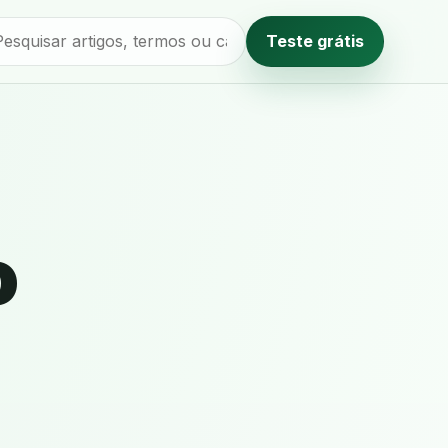
Teste grátis
Método editorial
o