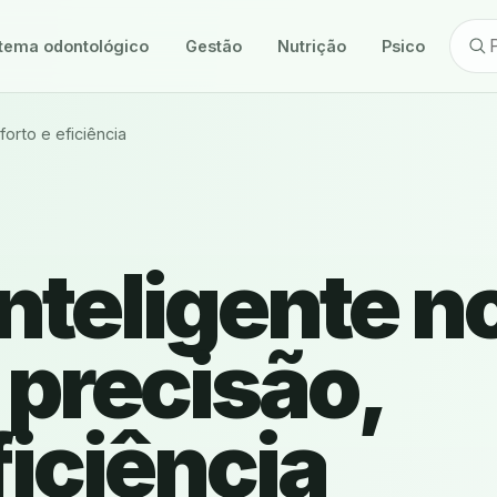
tema odontológico
Gestão
Nutrição
Psicologia
forto e eficiência
nteligente n
 precisão,
ficiência