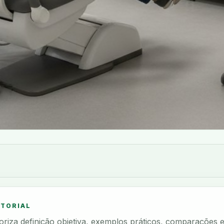
ITORIAL
rioriza definição objetiva, exemplos práticos, comparações 