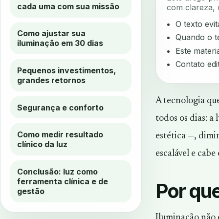
cada uma com sua missão
com clareza, 
O texto evi
Como ajustar sua
Quando o te
iluminação em 30 dias
Este materia
Contato edi
Pequenos investimentos,
grandes retornos
A tecnologia qu
Segurança e conforto
todos os dias: 
Como medir resultado
estética —, dimi
clínico da luz
escalável e cabe
Conclusão: luz como
ferramenta clínica e de
Por que
gestão
Iluminação não 