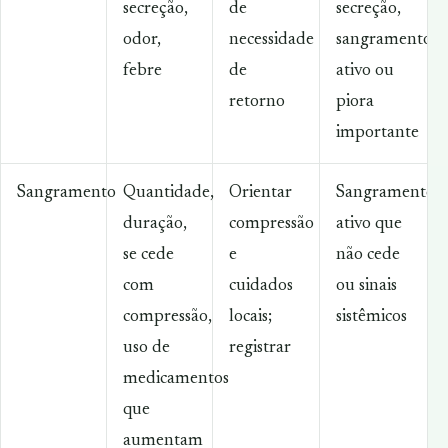
secreção,
de
secreção,
odor,
necessidade
sangramento
febre
de
ativo ou
retorno
piora
importante
Sangramento
Quantidade,
Orientar
Sangramento
duração,
compressão
ativo que
se cede
e
não cede
com
cuidados
ou sinais
compressão,
locais;
sistêmicos
uso de
registrar
medicamentos
que
aumentam