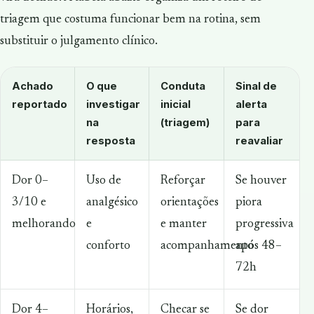
triagem que costuma funcionar bem na rotina, sem
substituir o julgamento clínico.
Achado
O que
Conduta
Sinal de
reportado
investigar
inicial
alerta
na
(triagem)
para
resposta
reavaliar
Dor 0–
Uso de
Reforçar
Se houver
3/10 e
analgésico
orientações
piora
melhorando
e
e manter
progressiva
conforto
acompanhamento
após 48–
72h
Dor 4–
Horários,
Checar se
Se dor