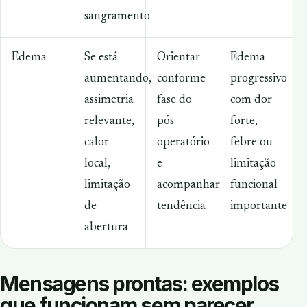
sangramento
Edema
Se está
Orientar
Edema
aumentando,
conforme
progressivo
assimetria
fase do
com dor
relevante,
pós-
forte,
calor
operatório
febre ou
local,
e
limitação
limitação
acompanhar
funcional
de
tendência
importante
abertura
Mensagens prontas: exemplos
que funcionam sem parecer