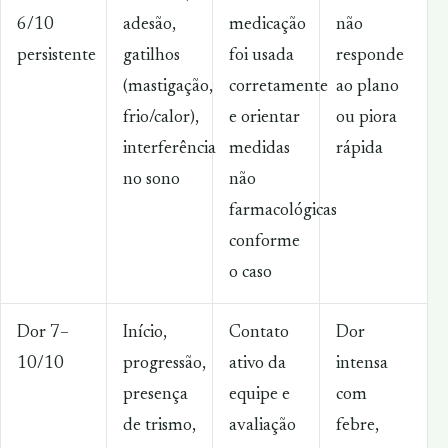
6/10
adesão,
medicação
não
persistente
gatilhos
foi usada
responde
(mastigação,
corretamente
ao plano
frio/calor),
e orientar
ou piora
interferência
medidas
rápida
no sono
não
farmacológicas
conforme
o caso
Dor 7–
Início,
Contato
Dor
10/10
progressão,
ativo da
intensa
presença
equipe e
com
de trismo,
avaliação
febre,