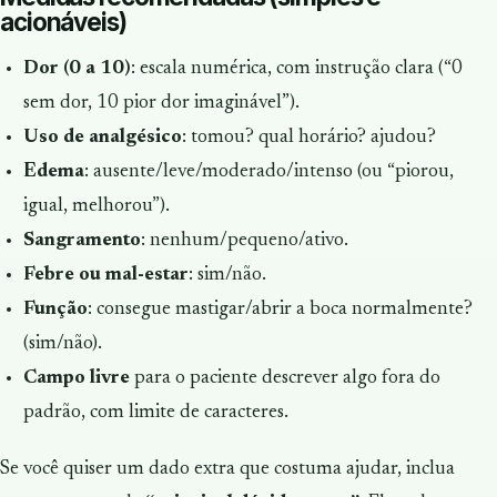
acionáveis)
Dor (0 a 10)
: escala numérica, com instrução clara (“0
sem dor, 10 pior dor imaginável”).
Uso de analgésico
: tomou? qual horário? ajudou?
Edema
: ausente/leve/moderado/intenso (ou “piorou,
igual, melhorou”).
Sangramento
: nenhum/pequeno/ativo.
Febre ou mal-estar
: sim/não.
Função
: consegue mastigar/abrir a boca normalmente?
(sim/não).
Campo livre
para o paciente descrever algo fora do
padrão, com limite de caracteres.
Se você quiser um dado extra que costuma ajudar, inclua