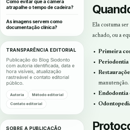
Como evitar que a câmera
Quando 
atrapalhe o tempo de cadeira?
As imagens servem como
Ela costuma ser 
documentação clínica?
achado, ou a eq
TRANSPARÊNCIA EDITORIAL
Primeira con
Publicação do Blog Siodonto
Periodontia
com autoria identificada, data e
hora visíveis, atualização
Restaurações
rastreável e contato editorial
público.
manutenção.
Endodontia 
Autoria
Método editorial
Odontopedia
Contato editorial
Protoco
SOBRE A PUBLICAÇÃO