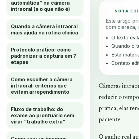
automática” na câmera
intraoral (e o que não é)
NOTA ED
Este artigo p
Quando a câmera intraoral
com clareza, 
mais ajuda na rotina clínica
O texto evi
Quando o te
Protocolo prático: como
Este materia
padronizar a captura em 7
etapas
Contato edi
Como escolher a câmera
intraoral: critérios que
Câmeras intraor
evitam arrependimento
reduzir o tempo
prática, elas t
Fluxo de trabalho: do
exame ao prontuário sem
paciente.
virar “trabalho extra”
O ganho real ap
Como usar as imagens