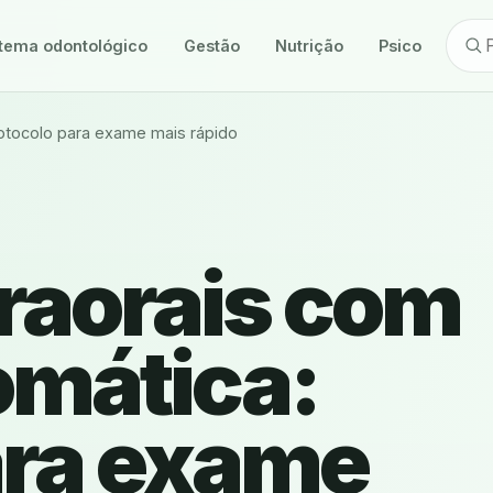
tema odontológico
Gestão
Nutrição
Psicologia
rotocolo para exame mais rápido
raorais com
omática:
ara exame